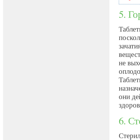
5. Г
Таблет
поскол
зачати
вещест
не вых
оплодо
Таблет
назнач
они де
здоров
6. С
Стерил