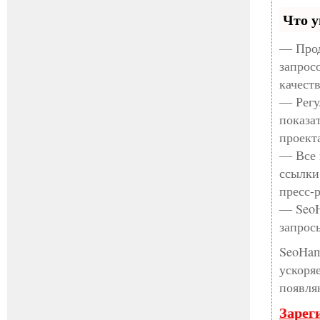
Что у
— Прод
запрос
качест
— Регу
показа
проект
— Все 
ссылки
пресс-
— SeoH
запрос
SeoHam
ускоря
появля
Зарег