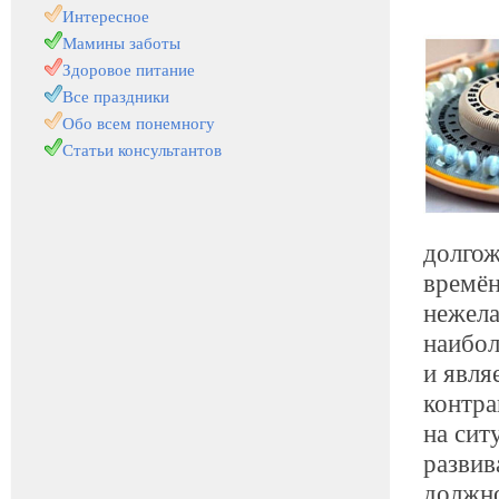
Интересное
Мамины заботы
Здоровое питание
Все праздники
Обо всем понемногу
Статьи консультантов
долгож
времё
нежела
наибол
и явля
контра
на сит
развив
должно