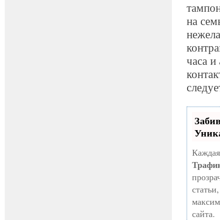
тампон
на сем
нежела
контра
часа и
контак
следуе
Заби
Уник
Каждая
Трафи
прозра
статьи
максим
сайта.