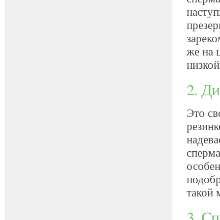
наступ
презер
зареко
же на 
низкой
2. Д
Это св
резинк
надева
сперма
особе
подобр
такой 
3. С