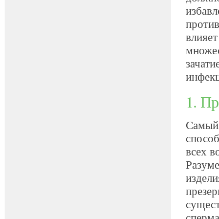
избавл
против
влияет
множес
зачати
инфекц
1. П
Самый 
способ
всех в
Разуме
издели
презер
сущест
сперма