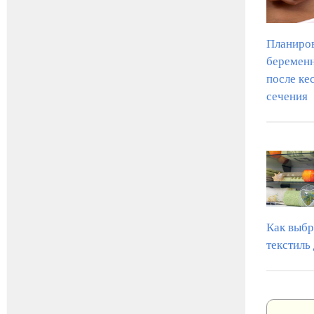
Планиро
беремен
после ке
сечения
Как выбр
текстиль