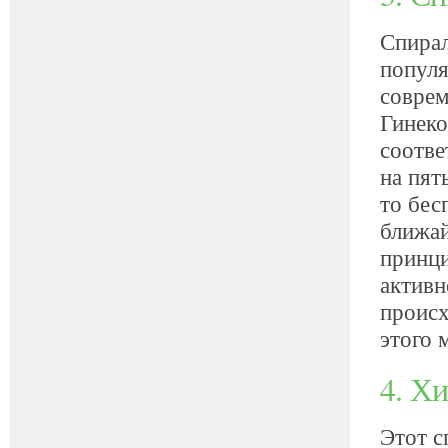
Спирал
популя
соврем
Гинеко
соотве
на пят
то бес
ближай
принци
активн
происх
этого 
4. Х
Этот с