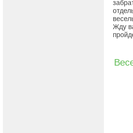
забрат
отдел
весел
Жду в
пройд
Весе