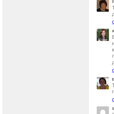
П
A
Е
S