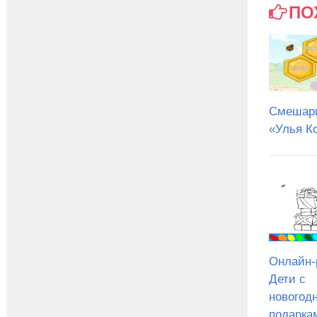
ПО
Смешари
«Улья К
Онлайн-
Дети c
новогод
подарка