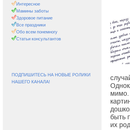
Интересное
Мамины заботы
Здоровое питание
Все праздники
Обо всем понемногу
Статьи консультантов
ПОДПИШИТЕСЬ НА НОВЫЕ РОЛИКИ
случа
НАШЕГО КАНАЛА!
Однок
мимо.
картин
дошко
быть п
их ро