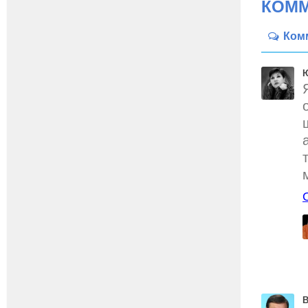
КОММ
Ком
Ю
В