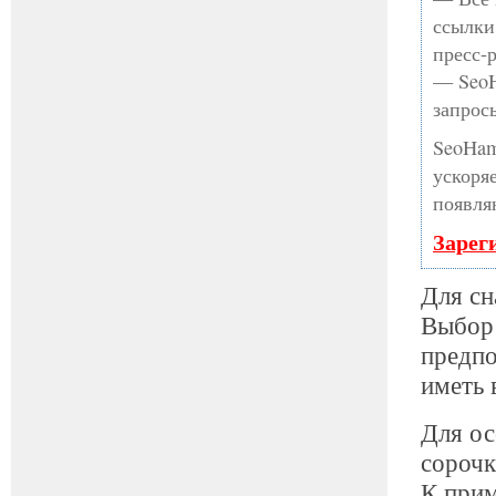
ссылки
пресс-
— SeoH
запрос
SeoHam
ускоря
появля
Зарег
Для сн
Выбор 
предпо
иметь 
Для ос
сорочк
К прим