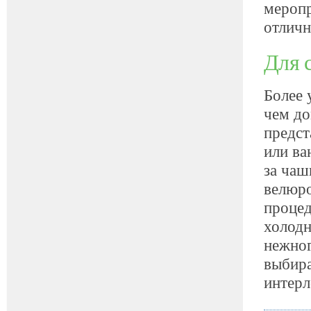
меропр
отличн
Для 
Более 
чем до
предст
или ва
за чаш
велюро
процед
холодн
нежног
выбира
интерл