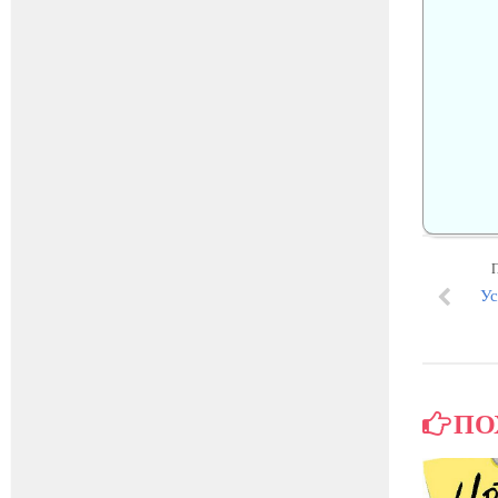
Ус
ПО