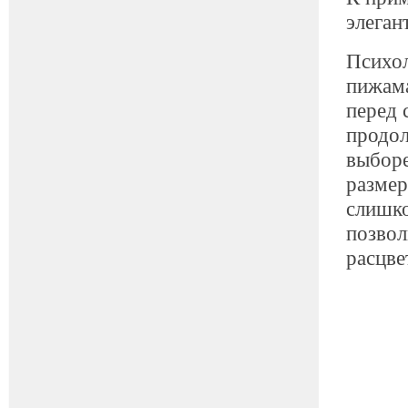
элеган
Психол
пижама
перед 
продол
выборе
размер
слишко
позвол
расцве