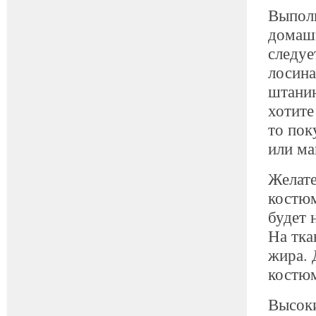
Выполн
домашн
следуе
лосина
штанин
хотите
то пок
или ма
Желате
костюм
будет 
На тка
жира. 
костюм
Высоки