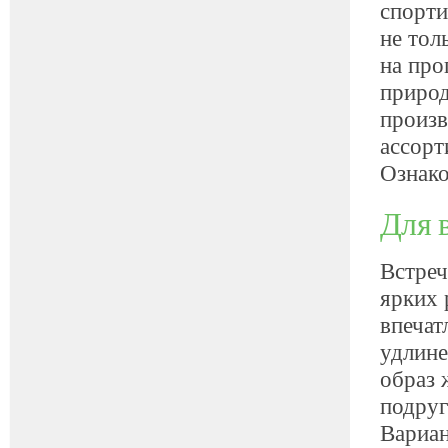
спорт
не тол
на про
природ
произв
ассорт
Ознако
Для 
Встреч
ярких 
впечат
удлине
образ 
подруг
Вариан