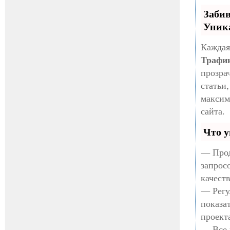
Заби
Уник
Каждая
Трафи
прозра
статьи
максим
сайта.
Что у
— Прод
запрос
качест
— Регу
показа
проект
— Все 