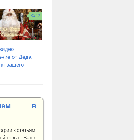
12
видео
ение от Деда
ля вашего
нием в
арии к статьям.
вой отзыв. Ваше