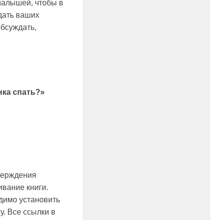
малышей, чтобы в
дать ваших
обсуждать,
нка спать?»
верждения
ивание книги.
одимо установить
у. Все ссылки в