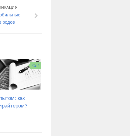
ЛИКАЦИЯ
 обильные
е родов
7
пытом: как
пирайтером?