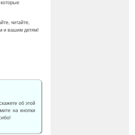
, которые
йте, читайте,
м и вашим детям!
скажете об этой
жмите на кнопки
сибо!