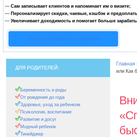
—
Сам записывает клиентов и напоминает им о визите;
—
Персонализирует скидки, чаевые, кэшбэк и предоплат
—
Увеличивает доходимость и помогает больше зарабаты
Начать пользоваться сервисом
Главная
ДЛЯ РОДИТЕЛЕЙ:
или Как 
Беременность и роды
Вни
От рождения до года
Здоровье, уход за ребенком
«Сп
Психология, воспитание
Развитие и досуг
Модный ребенок
быс
Тинейджер