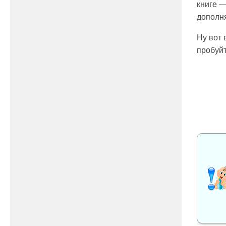
книге —
дополня
Ну вот 
пробуйт