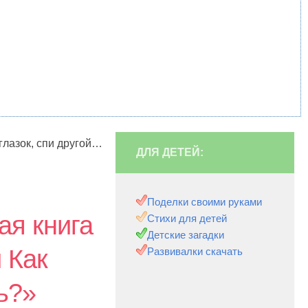
глазок, спи другой…
ДЛЯ ДЕТЕЙ:
Поделки своими руками
ая книга
Стихи для детей
Детские загадки
 Как
Развивалки скачать
ь?»