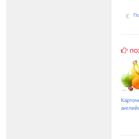
По
ПО
Карточ
англий