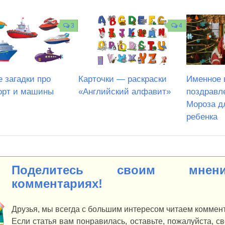
3
4
е загадки про
Карточки — раскраски
Именное 
орт и машины
«Английский алфавит»
поздравл
Мороза д
ребенка
Поделитесь своим мне
комментариях!
Друзья, мы всегда с большим интересом читаем коммент
Если статья вам понравилась, оставьте, пожалуйста, с