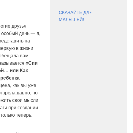
СКАЧАЙТЕ ДЛЯ
МАЛЫШЕЙ!
огие друзья!
 особый день — я,
редставить на
первую в жизни
 обещала вам
 называется
«Спи
гой… или Как
 ребенка
щена, как вы уже
 зрела давно, но
ожить свои мысли
шаги при создании
только теперь,