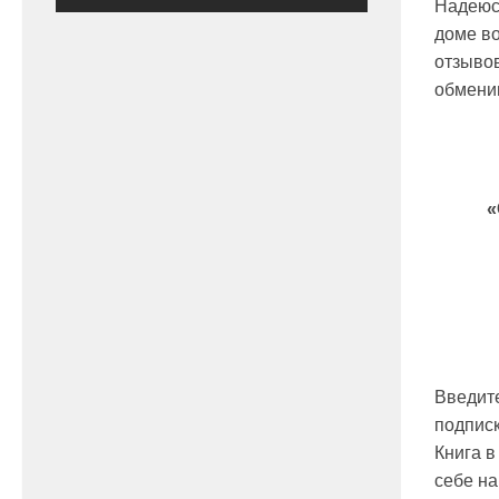
Надеюсь
доме во
отзывов
обмени
«
Введите
подписк
Книга в
себе на