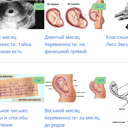
5
10
 месяц
Девятый месяц
Классные
нности: тайна
беременности: на
Лего Зве
ликая есть
финишной прямой
7
0
ьное письмо:
Восьмой месяц
ы и способы
беременности: за месяц
ления
до родов