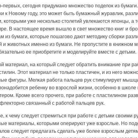
во-первых, сегодня придумано множество поделок из бумаги.
и к Новому году, это может быть бумажный журавлик, разл
, которыми уже несколько столетий увлекаются японцы, а т
ре. В настоящее время вышло в свет множество книг и бр
м из бумаги, которые пошагово дают методику сборки разл
 и животных именно из бумаги. Не пропустите в книжном м
обязательно ее приобретите и моделируйте вместе с детьми.
ой материал, на который следует обратить внимание при ра
стилин. Этот материал не только пластичен, и из него можн
ые фигуры. Мелкая работа пальцев рук стимулирует мышцы
 понадобится ребенку во взрослой жизни, особенно в школе 
ером. Кроме всего прочего, при работе с пластилином раз
ефлекторно связанный с работой пальцев рук.
ье, к чему следует стремиться при работе с детьми своими 
ые материалы, которыми оперируют уже взрослые. Но поде
лов следует предлагать сделать уже более взрослым детям,