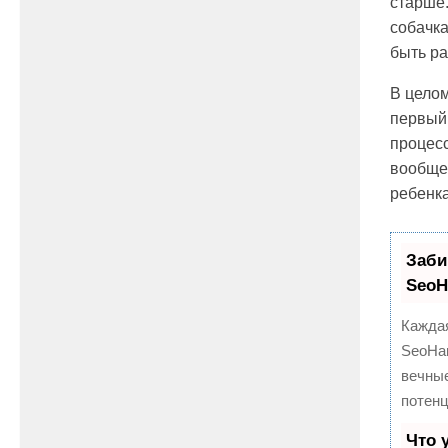
старше.
собачка
быть ра
В целом
первый 
процесс
вообще,
ребенк
Заби
Seo
Каждая
SeoHa
вечные
потен
Что 