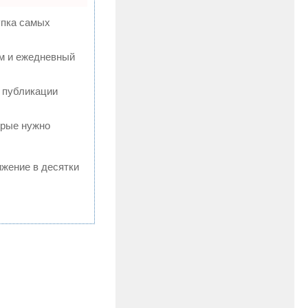
упка самых
ям и ежедневный
 публикации
орые нужно
ижение в десятки