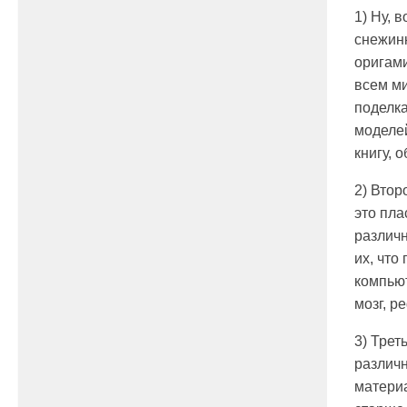
1) Ну, 
снежинк
оригами
всем ми
поделка
моделей
книгу, 
2) Втор
это пла
различн
их, что
компьют
мозг, р
3) Трет
различн
материа