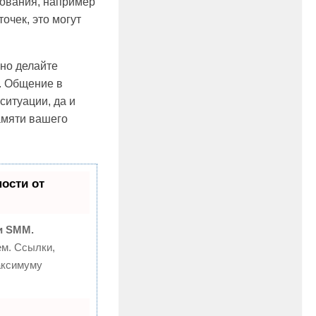
рования, например
очек, это могут
ьно делайте
. Общение в
ситуации, да и
амяти вашего
ости от
и SMM.
м. Ссылки,
аксимуму