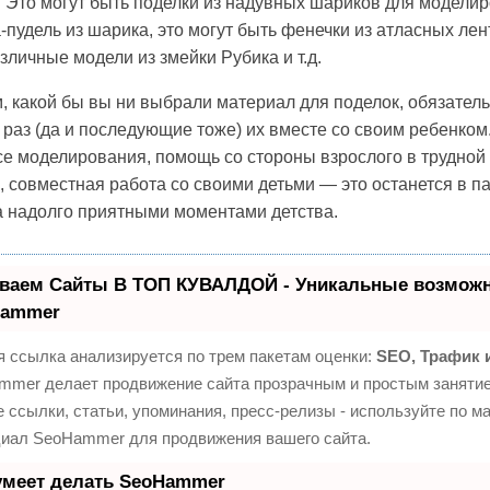
 Это могут быть поделки из надувных шариков для модели
-пудель из шарика, это могут быть фенечки из атласных лент
зличные модели из змейки Рубика и т.д.
, какой бы вы ни выбрали материал для поделок, обязател
раз (да и последующие тоже) их вместе со своим ребенком
е моделирования, помощь со стороны взрослого в трудной 
 совместная работа со своими детьми — это останется в п
а надолго приятными моментами детства.
ваем Сайты В ТОП КУВАЛДОЙ - Уникальные возможн
Hammer
 ссылка анализируется по трем пакетам оценки:
SEO, Трафик 
mmer делает продвижение сайта прозрачным и простым занятие
 ссылки, статьи, упоминания, пресс-релизы - используйте по м
циал SeoHammer для продвижения вашего сайта.
умеет делать SeoHammer