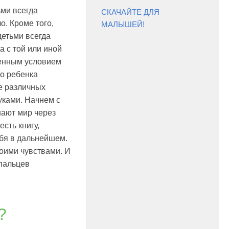
ьми всегда
СКАЧАЙТЕ ДЛЯ
о. Кроме того,
МАЛЫШЕЙ!
детьми всегда
а с той или иной
енным условием
о ребенка
е различных
уками. Начнем с
знают мир через
сть книгу,
ебя в дальнейшем.
воими чувствами. И
 пальцев
?