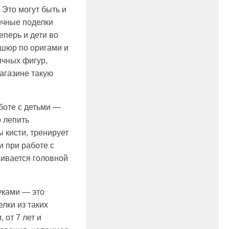
 Это могут быть и
ичные поделки
еперь и дети во
ошюр по оригами и
ичных фигур,
агазине такую
боте с детьми —
о лепить
 кисти, тренирует
и при работе с
вивается головной
руками — это
лки из таких
 от 7 лет и