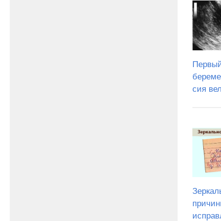
Первый
береме
сия ве
Зеркал
причин
исправ