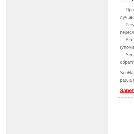
— Прод
лучших
— Регу
пересч
— Все 
(упоми
— SeoH
обрати
SeoHa
раз, а
Зарег