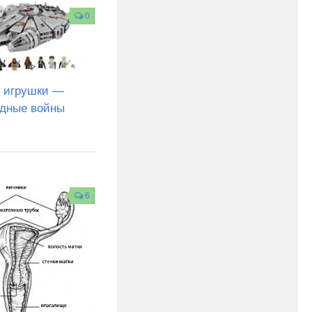
0
 игрушки —
здные войны
6