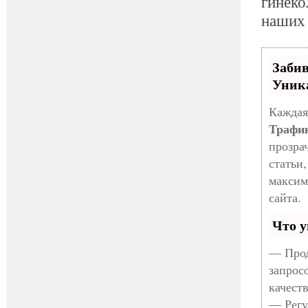
гинеко
наших 
Заби
Уник
Каждая
Трафи
прозра
статьи
максим
сайта.
Что у
— Прод
запрос
качест
— Регу