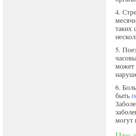
4. Стр
месячн
таких 
нескол
5. Пое
часовы
может 
наруше
6. Бол
быть
п
Заболе
заболе
могут 
Что 