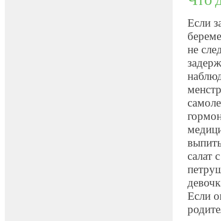
Если з
береме
не сле
задерж
наблюд
менстр
самоле
гормон
медици
выпить
салат 
петруш
девочк
Если о
родите