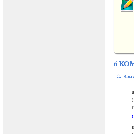
6 КО
Ком
Я
И