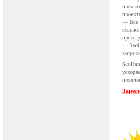
показа
проект
— Все 
ссылки
пресс-
— SeoH
запрос
SeoHam
ускоря
появля
Зарег