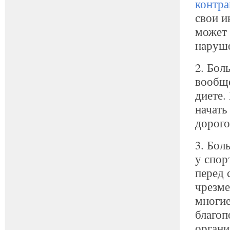
контр
свои и
может 
наруше
2. Бол
вообще
диете.
начать
дорого
3. Бол
у спор
перед 
чрезме
многие
благоп
органи