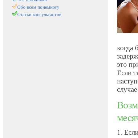
Обо всем понемногу
Статьи консультантов
когда 
задерж
это пр
Если т
наступ
случае
Возм
меся
1. Есл