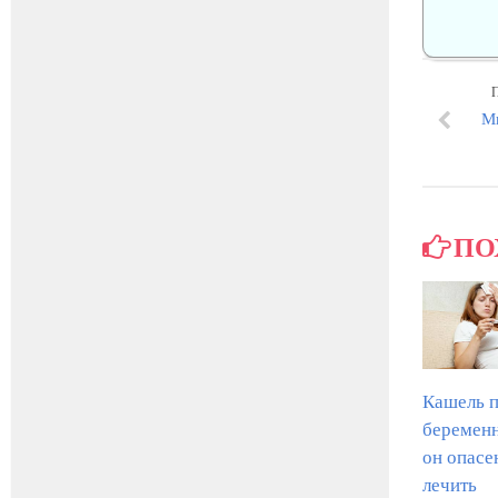
Ми
ПО
Кашель 
беременн
он опасен
лечить