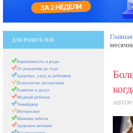
Главная
ДЛЯ РОДИТЕЛЕЙ:
месячны
Беременность и роды
От рождения до года
Бол
Здоровье, уход за ребенком
Психология, воспитание
когд
Развитие и досуг
Модный ребенок
АВТОР
Тинейджер
Интересное
Мамины заботы
Здоровое питание
Все праздники