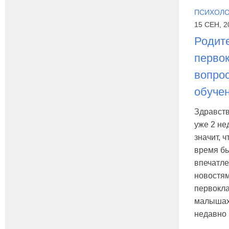
ПСИХОЛО
15 СЕН, 2
Родит
перво
вопрос
обуче
Здравств
уже 2 не
значит, ч
время б
впечатле
новостям
первокла
малышах
недавно 