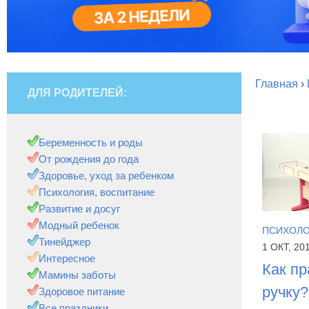
Главная
›
ДЛЯ РОДИТЕЛЕЙ:
Беременность и роды
От рождения до года
Здоровье, уход за ребенком
Психология, воспитание
Развитие и досуг
Модный ребенок
ПСИХОЛО
Тинейджер
1 ОКТ, 20
Интересное
Как п
Мамины заботы
ручку?
Здоровое питание
Все праздники