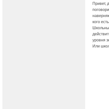
Привет, 
поговори
наверняк
кого ест
Школьные
действит
уровня з
Или школ