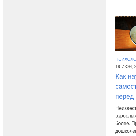
ПСИХОЛО
19 ИЮН, 
Как на
самос
перед
Неизвест
взрослых
более. П
дошколен