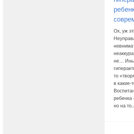
ребенк
совре
Ох, уж эт
Неуправ
невнима
неаккура
не… Ины
гиперакт
то «твор
в какие-
Воспитан
ребенка 
но на то..