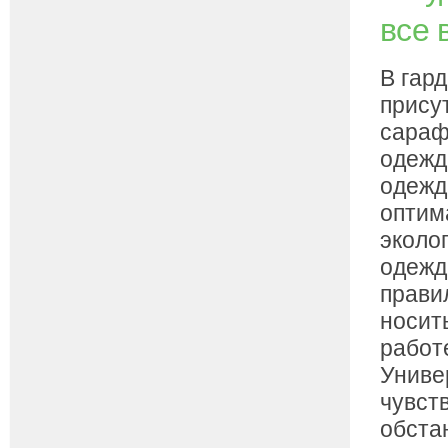
все 
В гар
прису
сараф
одежд
одежд
оптим
эколо
одежд
прави
носить
работ
Униве
чувст
обста