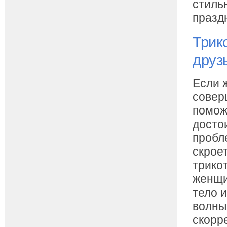
стиль
празд
Трик
друз
Если 
совер
помож
досто
пробл
скрое
трико
женщи
тело 
волны
скорр