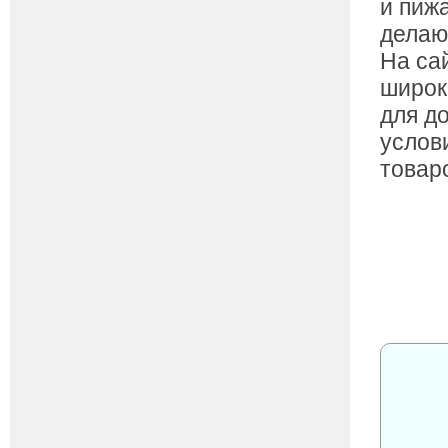
и пиж
делаю
На са
широк
для д
услов
товар