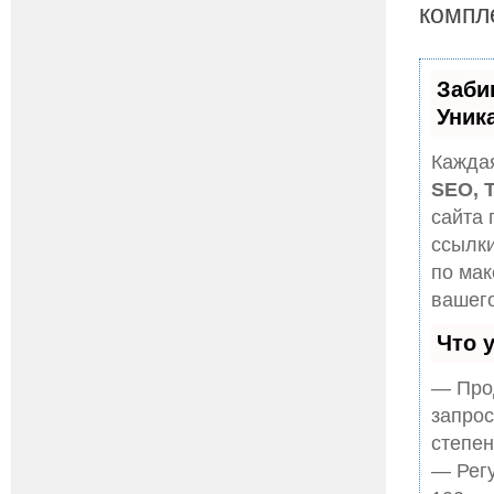
компл
Заби
Уник
Каждая
SEO, 
сайта 
ссылки
по ма
вашего
Что 
— Прод
запрос
степен
— Регу