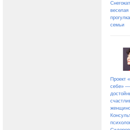
Снегокат
веселая
прогулка
семьи
Проект 
себе» —
достойн
счастли
женщино
Консуль
психоло
Сидоров