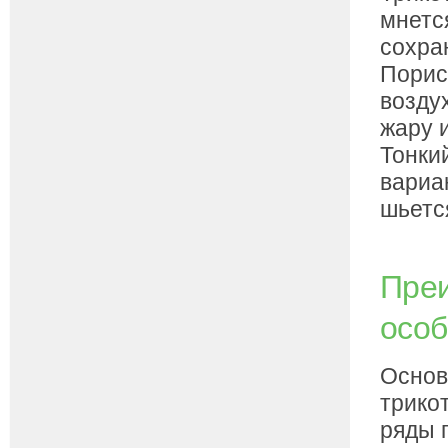
мнетс
сохра
Порис
воздух
жару 
Тонки
вариа
шьетс
Преи
особ
Основ
трико
ряды 