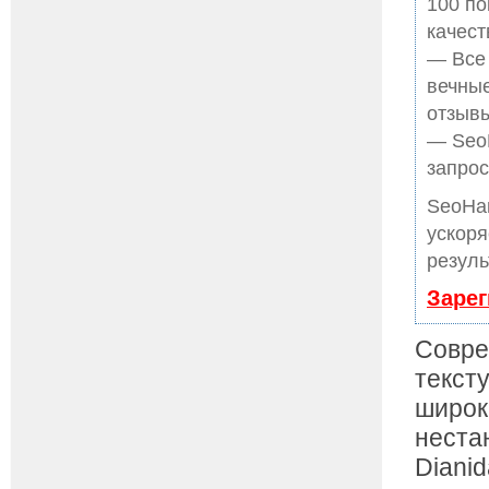
100 по
качест
— Все
вечные
отзывы
— SeoH
запрос
SeoHa
ускоря
резуль
Зарег
Совре
текст
широк
неста
Diani