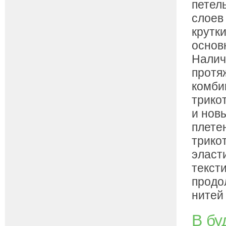
петел
слоев
крутк
основ
Налич
протя
комби
трико
и нов
плете
трико
эласт
текст
продо
нитей
В бу