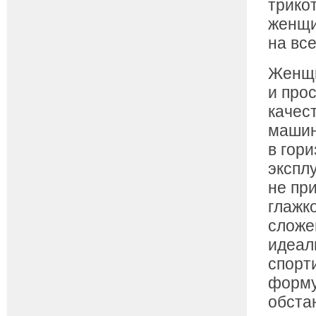
трико
женщи
на вс
Женщи
и про
качес
машин
в гор
экспл
не пр
глажк
сложе
идеал
спорт
форму
обста