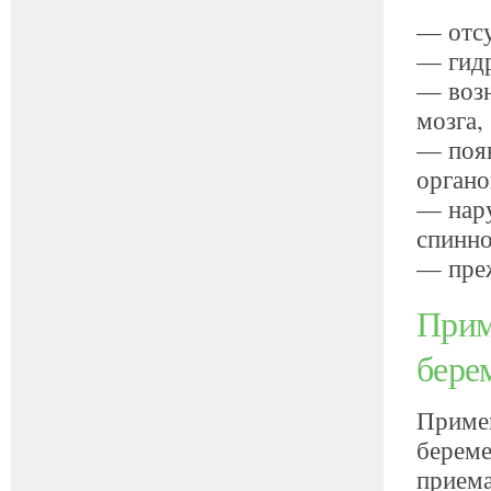
— отсу
— гид
— возн
мозга,
— появ
органо
— нару
спинно
— пре
Прим
бере
Примен
береме
приема