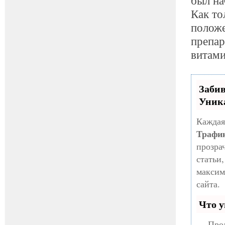
Как то
положе
препар
витами
Заби
Уник
Каждая
Трафи
прозра
статьи
максим
сайта.
Что у
— Прод