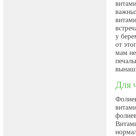
витами
важных
витами
встреч
у бере
от это
мам не
печаль
вынаш
Для 
Фолиев
витами
фолиев
Витами
нормал