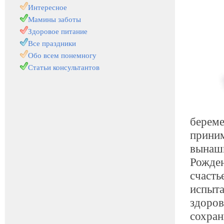
Интересное
Мамины заботы
Здоровое питание
Все праздники
Обо всем понемногу
Статьи консультантов
береме
приним
вынаши
Рожден
счасть
испыта
здоров
сохран