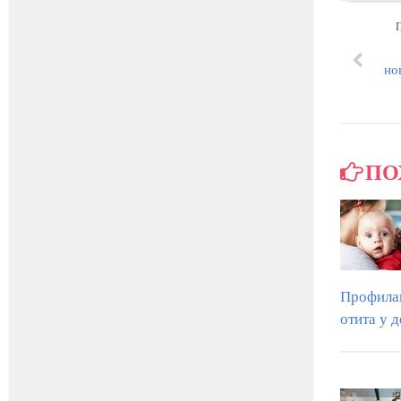
но
ПО
Профила
отита у д