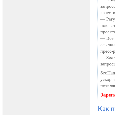
запрос
качест
— Регу
показа
проект
— Все 
ссылки
пресс-
— SeoH
запрос
SeoHam
ускоря
появля
Зарег
Как 