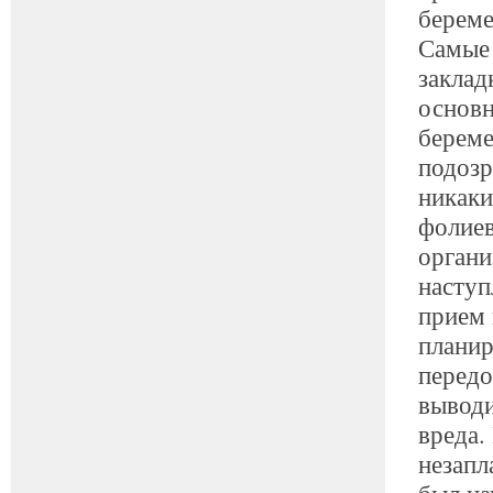
береме
Самые 
заклад
основн
береме
подозр
никаки
фолиев
органи
наступ
прием 
планир
передо
выводи
вреда.
незапл
был на