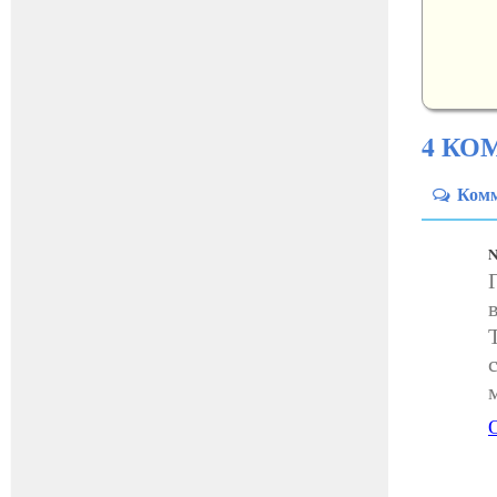
4 КО
Ком
N