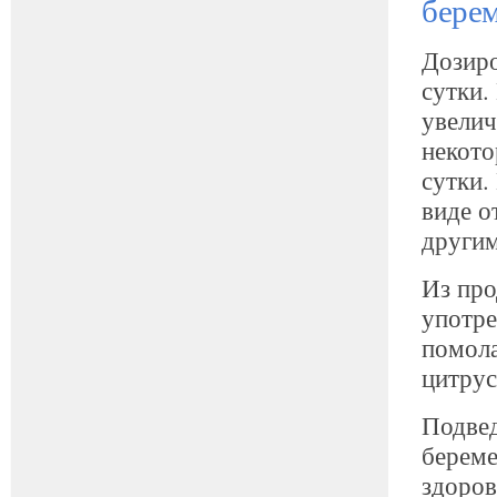
бере
Дозиро
сутки.
увелич
некото
сутки.
виде о
другим
Из про
употре
помола
цитрус
Подвед
береме
здоров