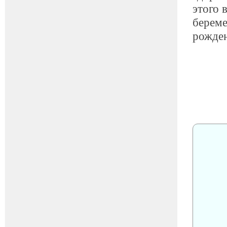
этого 
береме
рожден