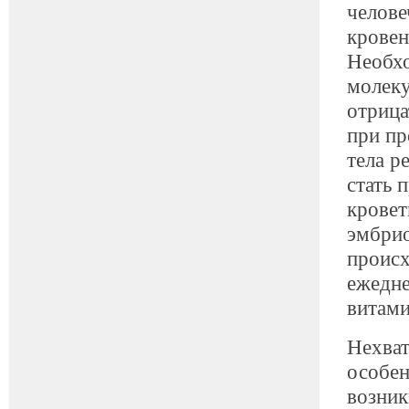
челове
кровен
Необхо
молеку
отрица
при пр
тела р
стать 
кровет
эмбрио
происх
ежедне
витами
Нехват
особен
возник