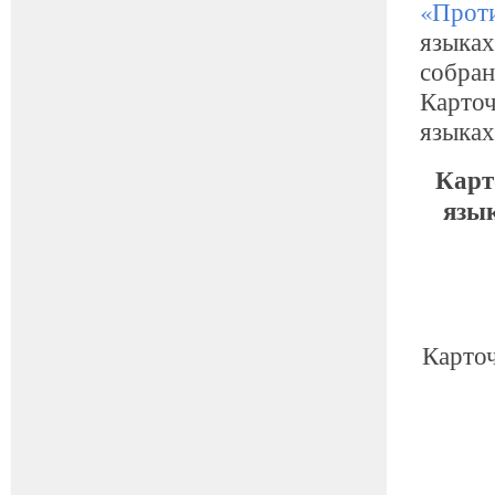
«Прот
языках
собра
Карточ
языках
Карт
язык
Карточ