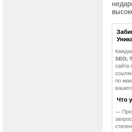
недар
высок
Заби
Уник
Каждая
SEO, 
сайта 
ссылки
по ма
вашего
Что 
— Прод
запрос
степен