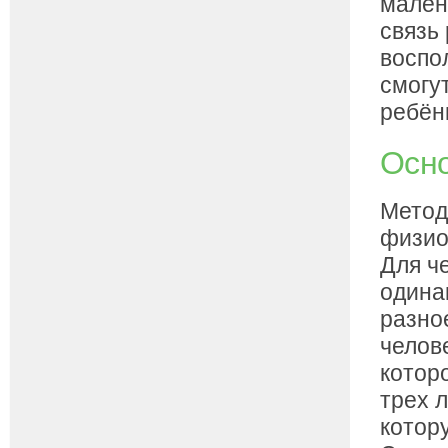
мален
связь
воспо
смогу
ребён
Осно
Метод
физио
Для ч
одина
разно
челов
котор
трех 
котор