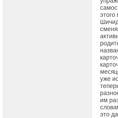
упраж
самос
этого
Шичид
сменя
актив
родит
назва
карто
карто
месяц
уже и
тепер
разно
им ра
слова
это д