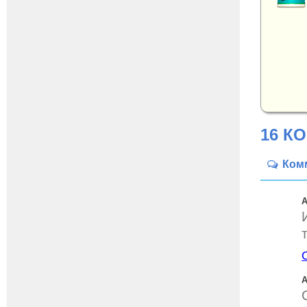
16 К
Ком
А
А