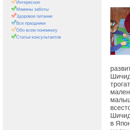
Интересное
Мамины заботы
Здоровое питание
Все праздники
Обо всем понемногу
Статьи консультантов
разви
Шичид
трогат
мален
малыш
всест
Шичид
в Япо