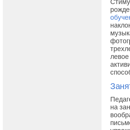
Стиму
рожде
обуче
накло
музык
фотог
трехл
левое
актив
спосо
Заня
Педаг
на за
вообр
письм