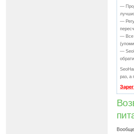
— Прод
лучших
— Регу
пересч
— Все 
(упоми
— SeoH
обрати
SeoHa
раз, а
Зарег
Воз
пит
Вообще