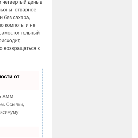
и четвертый день в
льоны, отварное
и без сахара,
но компоты и не
 самостоятельный
оисходит,
о возвращаться к
ости от
и SMM.
м. Ссылки,
аксимуму