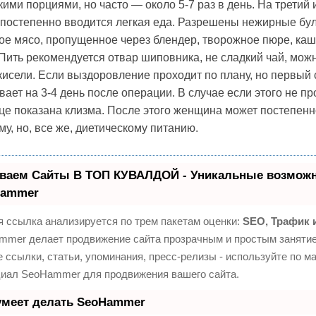
ими порциями, но часто — около 5-7 раз в день. На третий 
 постепенно вводится легкая еда. Разрешены нежирные бу
е мясо, пропущенное через блендер, творожное пюре, каш
Пить рекомендуется отвар шиповника, не сладкий чай, мож
кисели. Если выздоровление проходит по плану, но первый
вает на 3-4 день после операции. В случае если этого не пр
е показана клизма. После этого женщина может постепенн
у, но, все же, диетическому питанию.
ваем Сайты В ТОП КУВАЛДОЙ - Уникальные возможн
Hammer
 ссылка анализируется по трем пакетам оценки:
SEO, Трафик 
mmer делает продвижение сайта прозрачным и простым занятие
 ссылки, статьи, упоминания, пресс-релизы - используйте по м
циал SeoHammer для продвижения вашего сайта.
умеет делать SeoHammer