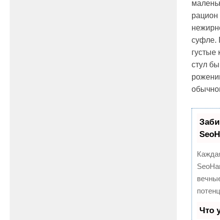
маленьк
рацион
нежирно
суфле. 
густые 
стул бы
рожениц
обычном
Заби
Seo
Каждая
SeoHa
вечные
потен
Что 