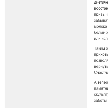
диетиче
восстан
привычн
забыват
молока 
белый х
или исп
Таким о
прихоть
позвол
вернуть
Счастли
А тепер
памятни
скульп
заботы 