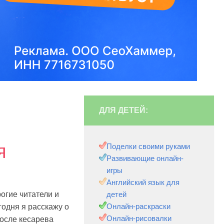
ДЛЯ ДЕТЕЙ:
я
Поделки своими руками
Развивающие онлайн-
игры
Английский язык для
огие читатели и
детей
Онлайн-раскраски
годня я расскажу о
Онлайн-рисовалки
после кесарева