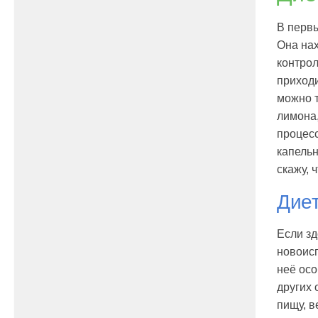
В первы
Она на
контро
приходи
можно т
лимона,
процесс
капельн
скажу, 
Диет
Если зд
новоис
неё осо
других 
пищу, в