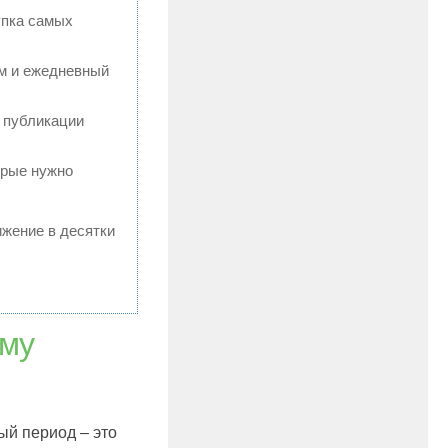
упка самых
ям и ежедневный
 публикации
орые нужно
ижение в десятки
иму
ый период – это