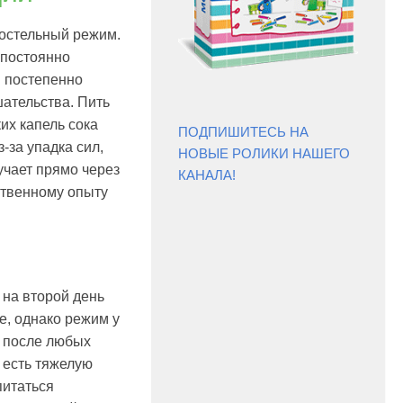
постельный режим.
е постоянно
ы постепенно
шательства. Пить
их капель сока
ПОДПИШИТЕСЬ НА
-за упадка сил,
НОВЫЕ РОЛИКИ НАШЕГО
учает прямо через
КАНАЛА!
ственному опыту
 на второй день
е, однако режим у
т после любых
 есть тяжелую
питаться