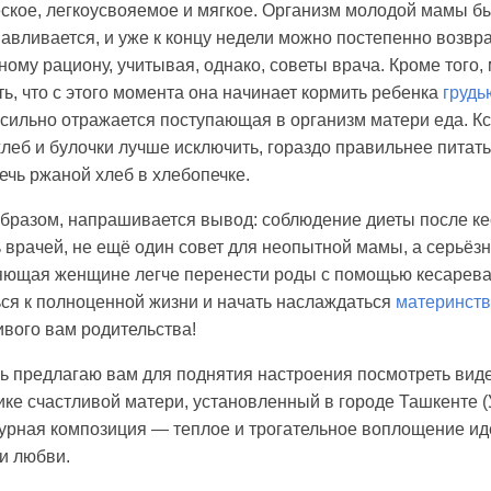
ское, легкоусвояемое и мягкое. Организм молодой мамы б
авливается, и уже к концу недели можно постепенно возвр
ому рациону, учитывая, однако, советы врача. Кроме того,
ь, что с этого момента она начинает кормить ребенка
грудь
сильно отражается поступающая в организм матери еда. Кс
леб и булочки лучше исключить, гораздо правильнее питат
ечь ржаной хлеб в хлебопечке.
бразом, напрашивается вывод: соблюдение диеты после ке
 врачей, не ещё один совет для неопытной мамы, а серьёзн
яющая женщине легче перенести роды с помощью кесарева
ся к полноценной жизни и начать наслаждаться
материнст
вого вам родительства!
ь предлагаю вам для поднятия настроения посмотреть виде
ке счастливой матери, установленный в городе Ташкенте (
турная композиция — теплое и трогательное воплощение ид
и любви.