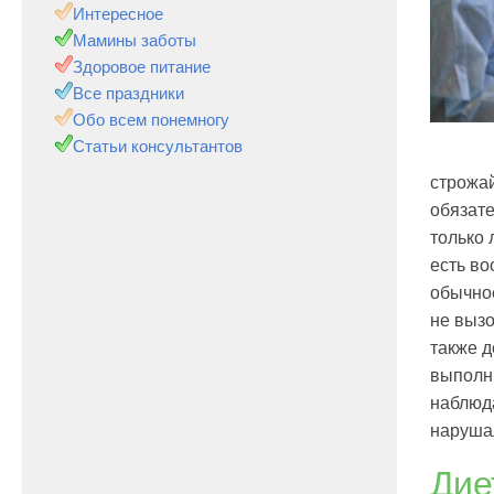
Интересное
Мамины заботы
Здоровое питание
Все праздники
Обо всем понемногу
Статьи консультантов
строжа
обязате
только 
есть во
обычное
не вызо
также д
выполн
наблюда
наруша
Дие