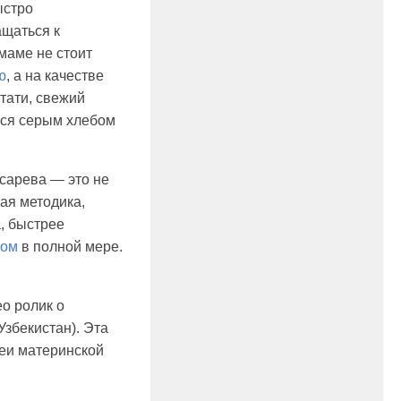
ыстро
ащаться к
 маме не стоит
ю
, а на качестве
тати, свежий
ься серым хлебом
сарева — это не
ая методика,
, быстрее
вом
в полной мере.
о ролик о
Узбекистан). Эта
еи материнской