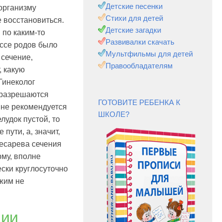
Детские песенки
организму
Стихи для детей
 восстановиться.
Детские загадки
 по каким-то
Развивалки скачать
ссе родов было
Мультфильмы для детей
 сечение,
Правообладателям
, какую
Гинеколог
и разрешаются
ГОТОВИТЕ РЕБЕНКА К
 не рекомендуется
ШКОЛЕ?
лудок пустой, то
пути, а, значит,
кесарева сечения
рму, вполне
ски круглосуточно
ежим не
ции