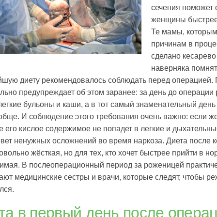
сечения поможет 
женщины быстрее
Те мамы, которым
причинам в проце
сделано кесарево
наверняка помнят
йшую диету рекомендовалось соблюдать перед операцией. 
льно предупреждает об этом заранее: за день до операци
легкие бульоны и каши, а в тот самый знаменательный день
обще. И соблюдение этого требования очень важно: если же
 его кислое содержимое не попадет в легкие и дыхательные 
вет ненужных осложнений во время наркоза. Диета после 
овольно жёсткая, но для тех, кто хочет быстрее прийти в но
имая. В послеоперационный период за роженицей практиче
ют медицинские сестры и врачи, которые следят, чтобы р
лся.
та в первый день после опера