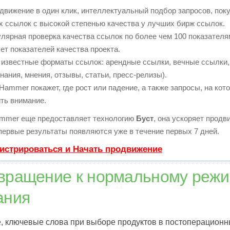
вижение в один клик, интеллектуальный подбор запросов, пок
 ссылок с высокой степенью качества у лучших бирж ссылок.
лярная проверка качества ссылок по более чем 100 показател
ет показателей качества проекта.
известные форматы ссылок: арендные ссылки, вечные ссылки,
нания, мнения, отзывы, статьи, пресс-релизы).
ammer покажет, где рост или падение, а также запросы, на кот
ть внимание.
mmer еще предоставляет технологию
Буст
, она ускоряет продв
 первые результаты появляются уже в течение первых 7 дней.
истрироваться и Начать продвижение
вращение к нормальному реж
ания
, ключевые слова при выборе продуктов в постоперационн