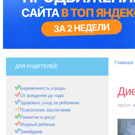
Главная
ДЛЯ РОДИТЕЛЕЙ:
Дие
Беременность и роды
От рождения до года
Здоровье, уход за ребенком
АВТОР:
Психология, воспитание
Развитие и досуг
Модный ребенок
Тинейджер