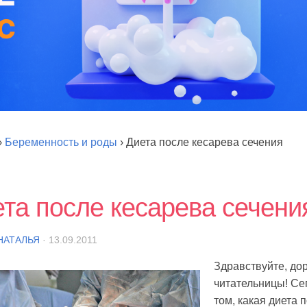
›
Беременность и роды
›
Диета после кесарева сечения
та после кесарева сечени
НАТАЛЬЯ
· 13.09.2011
Здравствуйте, дор
читательницы! Се
том, какая диета 