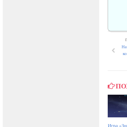
На
к
ПО
Игра «Зн