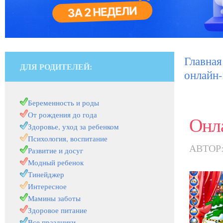
Главная
ДЛЯ РОДИТЕЛЕЙ:
онлайн
Беременность и роды
От рождения до года
Онл
Здоровье, уход за ребенком
Психология, воспитание
АВТОР
Развитие и досуг
Модный ребенок
Тинейджер
Интересное
Мамины заботы
Здоровое питание
Все праздники