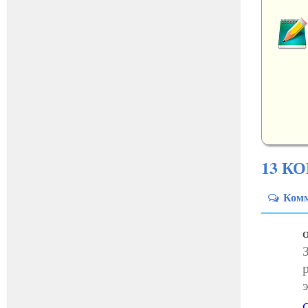
13 К
Ком
О