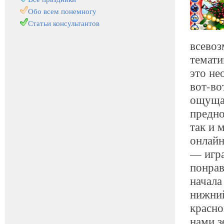
Обо всем понемногу
Статьи консультантов
всево
темати
это не
вот-во
ощущае
предно
так и 
онлайн
— игра
понрав
начала
нижний
красно
нами з