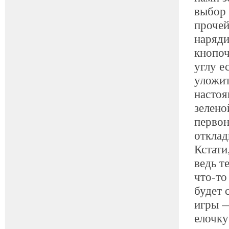
выбор 
прочей
наряди
кнопоч
углу е
уложит
настоя
зелено
первон
отклад
Кстати
ведь т
что-то
будет 
игры
елочку