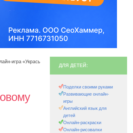
лайн-игра «Укрась
ДЛЯ ДЕТЕЙ:
Поделки своими руками
Новому
Развивающие онлайн-
игры
Английский язык для
детей
Онлайн-раскраски
Онлайн-рисовалки