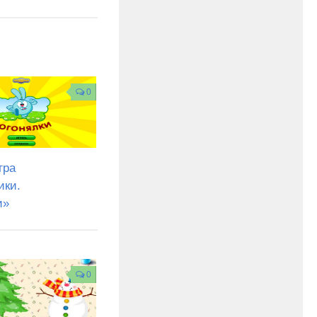
0
гра
ки.
и»
0