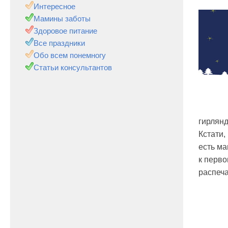
Интересное
Мамины заботы
Здоровое питание
Все праздники
Обо всем понемногу
Статьи консультантов
гирлянд
Кстати,
есть ма
к перво
распеча