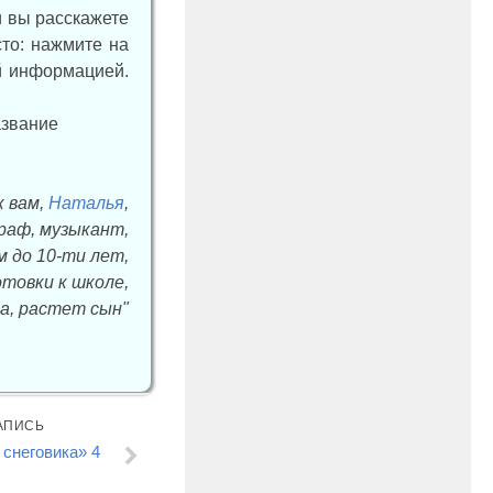
и вы расскажете
сто: нажмите на
ой информацией.
к вам,
Наталья
,
граф, музыкант,
м до 10-ти лет,
товки к школе,
а, растет сын"
АПИСЬ
снеговика» 4