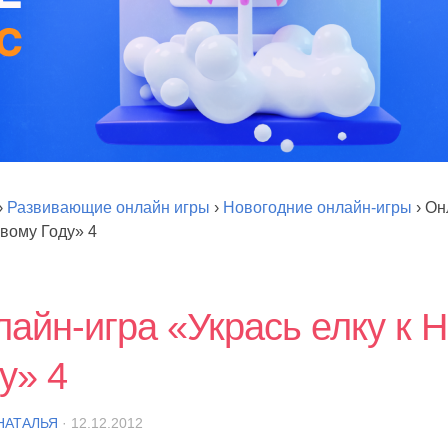
›
Развивающие онлайн игры
›
Новогодние онлайн-игры
›
Он
овому Году» 4
айн-игра «Укрась елку к 
у» 4
НАТАЛЬЯ
· 12.12.2012