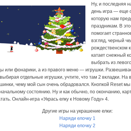
Ну, и последняя 
день игра — еще 
которую нам предс
праздникам. В это
помогает странно
взгляд, черный че
рождественском к
катает снежный к
выбрать из левог
ы или фонарики, а из правого меню — игрушки. Развешивае
 выбирая отдельные игрушки, учтите, что там 2 вкладки. На 
шинки, чему мой сын очень обрадовался. Кнопкой Reset м
начальному состоянию. Ну и как обычно, по окончанию, кар
тать. Онлайн-игра «Укрась елку к Новому Году» 4.
Другие игры на украшение елки:
Наряди елочку 1
Наряди елочку 2