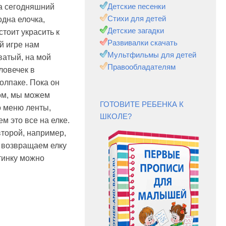
Детские песенки
на сегодняшний
Стихи для детей
одна елочка,
Детские загадки
тоит украсить к
Развивалки скачать
й игре нам
Мультфильмы для детей
ватый, на мой
Правообладателям
ловечек в
олпаке. Пока он
ом, мы можем
ГОТОВИТЕ РЕБЕНКА К
о меню ленты,
ШКОЛЕ?
м это все на елке.
второй, например,
ы возвращаем елку
тинку можно