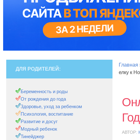
Главная
ДЛЯ РОДИТЕЛЕЙ:
елку к Н
Беременность и роды
Онл
От рождения до года
Здоровье, уход за ребенком
Год
Психология, воспитание
Развитие и досуг
Модный ребенок
АВТОР:
Тинейджер