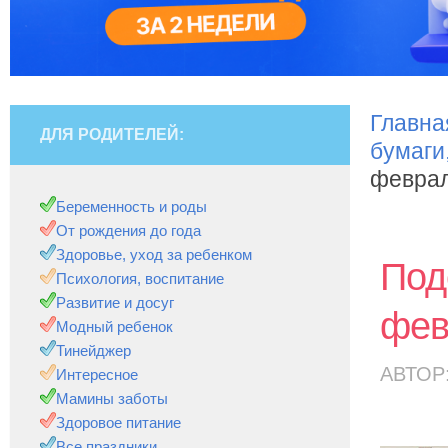
Главна
ДЛЯ РОДИТЕЛЕЙ:
бумаги
феврал
Беременность и роды
От рождения до года
Здоровье, уход за ребенком
Под
Психология, воспитание
Развитие и досуг
фев
Модный ребенок
Тинейджер
АВТОР
Интересное
Мамины заботы
Здоровое питание
Все праздники