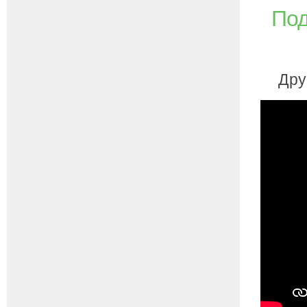
Под
Дру