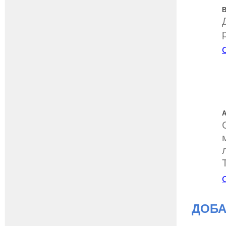
В
А
ДОБА