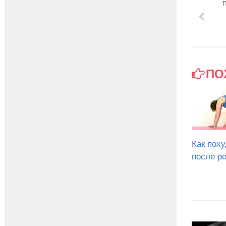
ПО
Как поху
после р