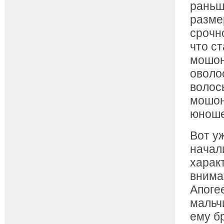
раньш
разме
срочн
что с
мошон
оволо
волос
мошон
юноше
Вот у
начал
харак
внима
Апоге
мальч
ему бр