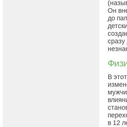
(назы
Он вн
до пап
детски
созда
сразу 
незна
Физи
В это
измен
мужчи
влиян
стано
перех
в 12 л