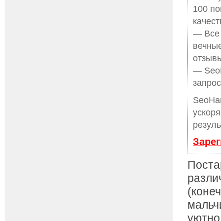
100 по
качест
— Все
вечные
отзывы
— SeoH
запрос
SeoHa
ускоря
резуль
Зарег
Поста
разл
(конеч
мальч
уютно