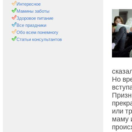
Интересное
Мамины заботы
Здоровое питание
Все праздники
Обо всем понемногу
Статьи консультантов
сказа
Но вр
вступ
Призн
прекр
или т
маму 
проис