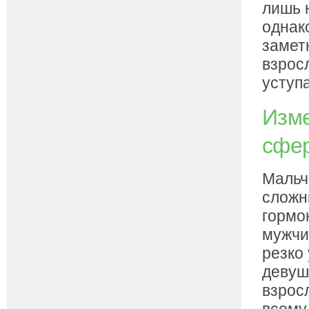
лишь 
однак
заметн
взрос
уступа
Изме
сфе
Мальч
сложн
гормо
мужчи
резко
девуш
взрос
всему 