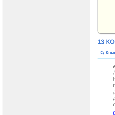
13 К
Ком
А