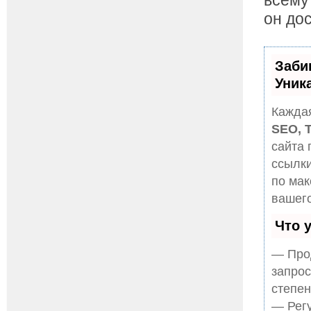
он до
Заби
Уник
Каждая
SEO, 
сайта 
ссылки
по ма
вашего
Что 
— Прод
запрос
степен
— Регу