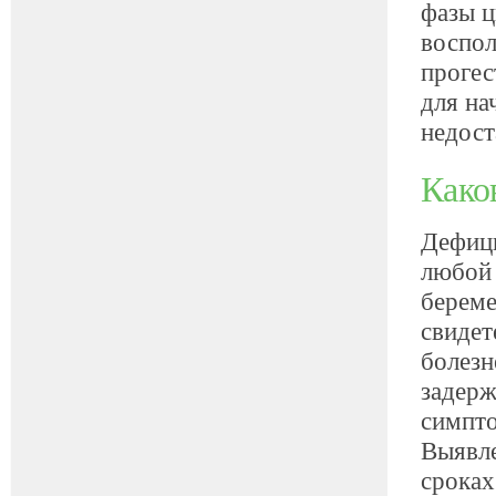
фазы ц
воспол
прогес
для на
недост
Како
Дефиц
любой 
береме
свидет
болезн
задерж
симпто
Выявле
сроках