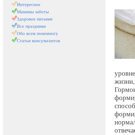
Интересное
Мамины заботы
Здоровое питание
Все праздники
Обо всем понемногу
Статьи консультантов
уровне
жизни,
Гормон
формир
способ
форми
нормал
отвеча