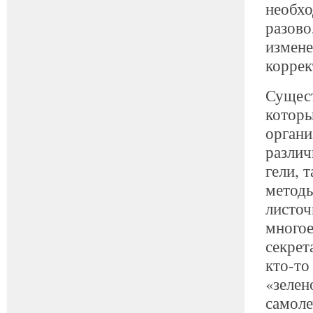
необхо
разово
измене
корре
Сущест
которы
орган
различ
гели, 
методы
листоч
многое
секрет
кто-то
«зелен
самоле