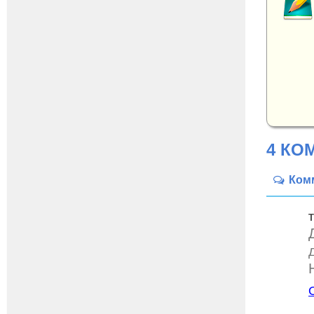
4 КО
Ком
Т