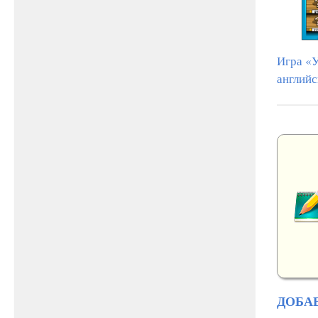
Игра «У
английс
ДОБА