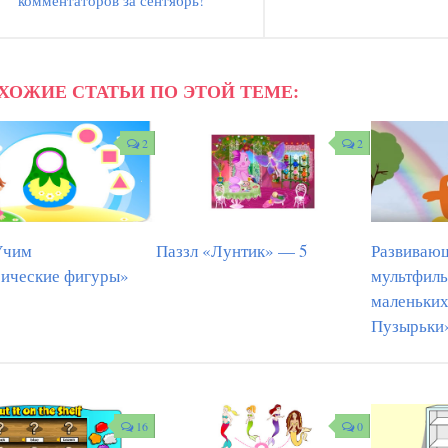
комментаторов за сентябрь!
ХОЖИЕ СТАТЬИ ПО ЭТОЙ ТЕМЕ:
2
2
Учим
Паззл «Лунтик» — 5
Развиваю
рические фигуры»
мультфиль
маленьки
Пузырьки
16
0