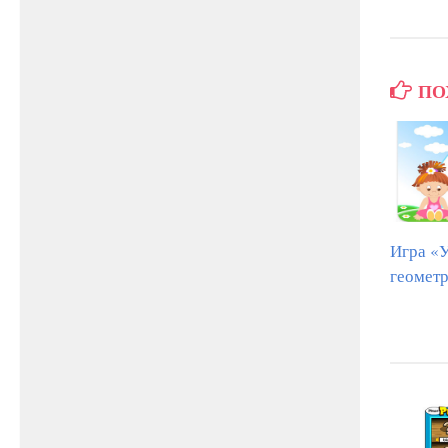
ПО
Игра «
геомет