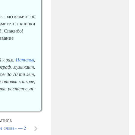
вы расскажете об
ажмите на кнопки
й. Спасибо!
 к вам,
Наталья
,
еограф, музыкант,
ом до 10-ти лет,
готовки к школе,
ка, растет сын"
АПИСЬ
е слова» — 2