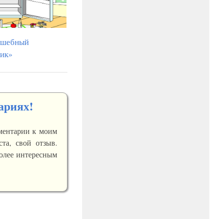
лшебный
ник»
ариях!
мментарии к моим
ста, свой отзыв.
более интересным