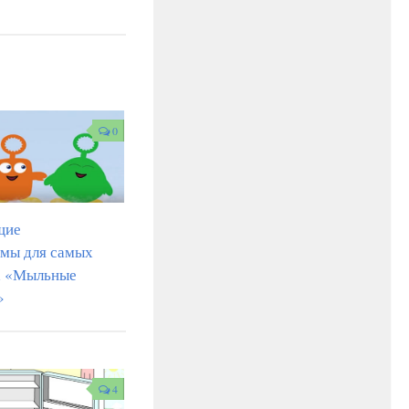
0
щие
мы для самых
х «Мыльные
»
4