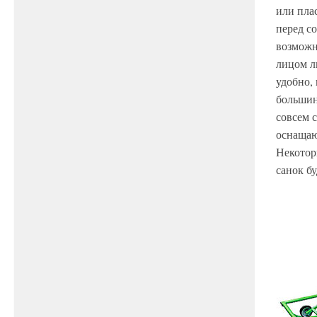
или пла
перед с
возможн
лицом л
удобно, 
большин
совсем 
оснащаю
Некотор
санок бу