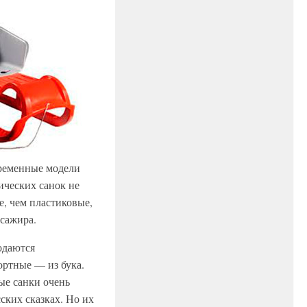
овременные модели
ических санок не
е, чем пластиковые,
ссажира.
одаются
ортные — из бука.
ые санки очень
сских сказках. Но их