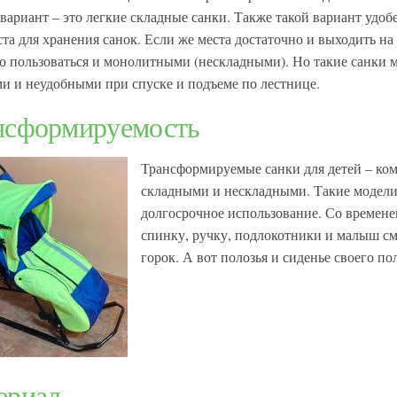
вариант – это легкие складные санки. Также такой вариант удобе
ста для хранения санок. Если же места достаточно и выходить на
о пользоваться и монолитными (нескладными). Но такие санки 
и и неудобными при спуске и подъеме по лестнице.
нсформируемость
Трансформируемые санки для детей – ко
складными и нескладными. Такие модели
долгосрочное использование. Со времен
спинку, ручку, подлокотники и малыш см
горок. А вот полозья и сиденье своего по
ериал