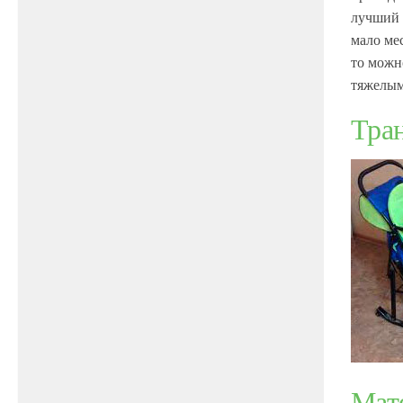
лучший 
мало ме
то можн
тяжелым
Тра
Мат