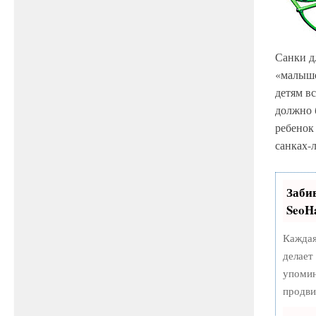
Санки д
«малышо
детям вс
должно 
ребенок 
санках-л
Заби
SeoH
Каждая
делает
упомин
продви