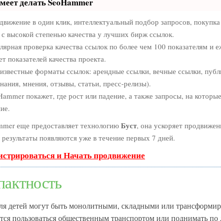
умеет делать SeoHammer
вижение в один клик, интеллектуальный подбор запросов, покупк
 с высокой степенью качества у лучших бирж ссылок.
лярная проверка качества ссылок по более чем 100 показателям и 
ет показателей качества проекта.
известные форматы ссылок: арендные ссылки, вечные ссылки, пуб
нания, мнения, отзывы, статьи, пресс-релизы).
ammer покажет, где рост или падение, а также запросы, на которы
ие.
Буст
mer еще предоставляет технологию
, она ускоряет продвижени
 результаты появляются уже в течение первых 7 дней.
истрироваться и Начать продвижение
пактность
ля детей могут быть монолитными, складными или трансформи
тся пользоваться общественным транспортом или поднимать по 