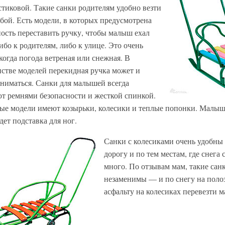
стиковой. Такие санки родителям удобно везти
обой. Есть модели, в которых предусмотрена
ость переставить ручку, чтобы малыш ехал
ибо к родителям, либо к улице. Это очень
когда погода ветреная или снежная. В
стве моделей перекидная ручка может и
сниматься. Санки для малышей всегда
т ремнями безопасности и жесткой спинкой.
ые модели имеют козырьки, колесики и теплые попонки. Малышу
дет подставка для ног.
Санки с колесиками очень удобны 
дорогу и по тем местам, где снега
много. По отзывам мам, такие сан
незаменимы — и по снегу на полоз
асфальту на колесиках перевезти м