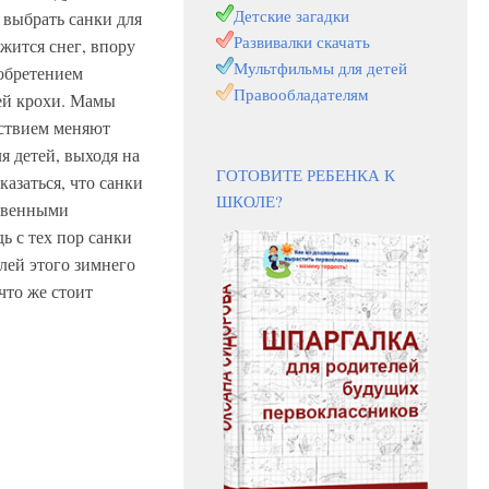
Детские загадки
к выбрать санки для
Развивалки скачать
ужится снег, впору
Мультфильмы для детей
иобретением
Правообладателям
оей крохи. Мамы
ствием меняют
я детей, выходя на
ГОТОВИТЕ РЕБЕНКА К
казаться, что санки
ШКОЛЕ?
ственными
ь с тех пор санки
лей этого зимнего
что же стоит