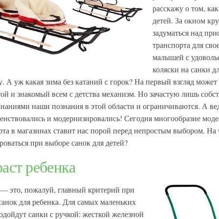
расскажу о том, ка
детей. За окном кр
задуматься над пр
транспорта для св
малышей с удоволь
коляски на санки дл
. А уж какая зима без катаний с горок? На первый взгляд может 
ой и знакомый всем с детства механизм. Но зачастую лишь соб
наниями наши познания в этой области и ограничиваются. А вед
енствовались и модернизировались! Сегодня многообразие моде
рта в магазинах ставит нас порой перед непростым выбором. На 
роваться при выборе санок для детей?
аст ребенка
 — это, пожалуй, главный критерий при
санок для ребенка. Для самых маленьких
одойдут санки с ручкой: жесткой железной