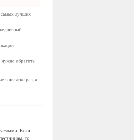
а самых лучших
ежедневный
ликации
е нужно обратить
е в десятки раз, а
руемыми. Если
лестницам, то