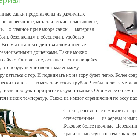
нные санки представлены из различных
лов: деревянные, металлические, пластиковые,
е. Но главное при выборе санок — материал
быть безопасным и обеспечить удобство
. Все мы помним с детства алюминиевые
 разноцветными дощечками. Такие можно
и сейчас. Они легкие, оснащены снимающейся
, что в будущем позволит маленькому
у кататься с гор. И поднимать их на гору будет легко. Более с
ческих санок — из металлических трубок. Чтобы полозья металл
, после прогулки протрите их сухой тканью. Они менее объемны
ятся низких температур. Также не имеют ограничения по весу па
Санки деревянные в магазинах пр
отечественные — из березы и имп
Буковые более прочные. Деревянн
красиво выглядят, совсем как в ру