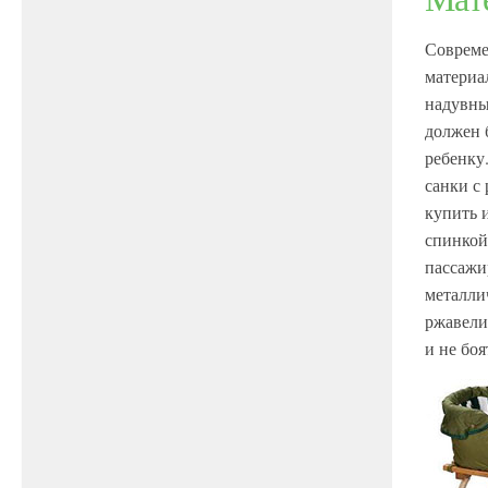
Совреме
материа
надувны
должен 
ребенку
санки с
купить 
спинкой
пассажир
металли
ржавели
и не бо