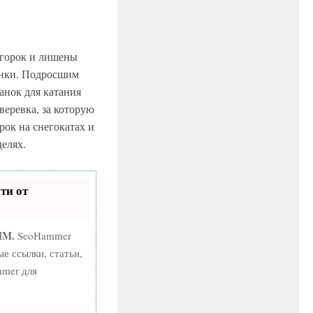
с горок и лишены
инки. Подросшим
санок для катания
веревка, за которую
рок на снегокатах и
делях.
ти от
MM.
SeoHammer
е ссылки, статьи,
mmer для