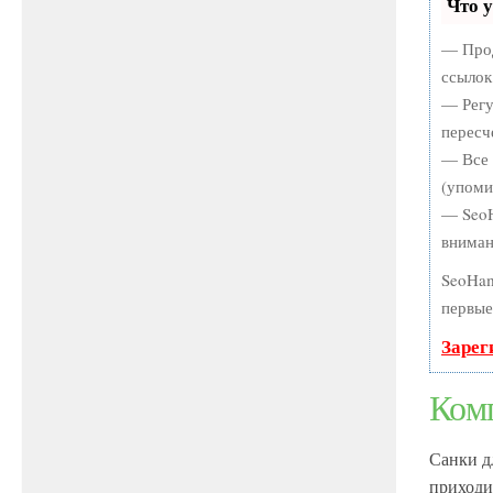
Что 
— Прод
ссылок
— Регу
пересч
— Все 
(упоми
— SeoH
вниман
SeoHam
первые
Зарег
Ком
Санки д
приходи