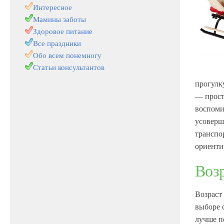
Интересное
Мамины заботы
Здоровое питание
Все праздники
Обо всем понемногу
Статьи консультантов
прогулку
— прост
воспоми
усоверш
транспо
ориенти
Возр
Возраст
выборе 
лучше п