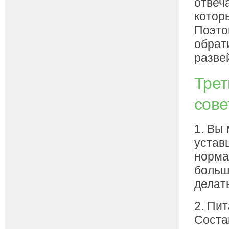
отвеч
которы
Поэто
обрат
разве
Трет
сове
1. Вы
устав
норма
больш
делат
2. Пи
Соста