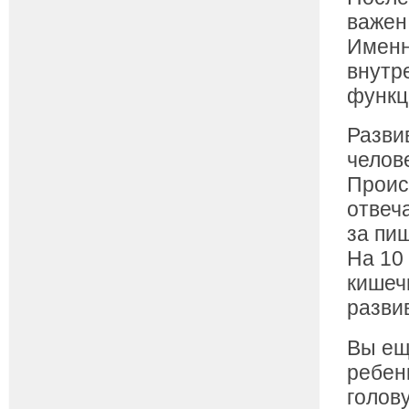
важен
Именн
внутр
функц
Разви
челов
Проис
отвеч
за пи
На 10
кишеч
разви
Вы ещ
ребенк
голов