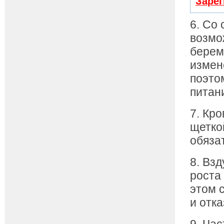
Зарег
6. Со
возмо
берем
измен
поэто
питан
7. Кр
щетко
обяза
8. Вз
роста
этом 
и отк