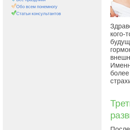
Обо всем понемногу
Статьи консультантов
Здравс
кого-
будущ
гормо
внешн
Именн
более
страх
Трет
разв
После