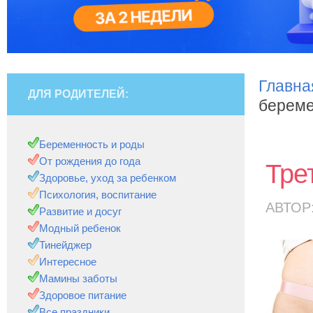
Главна
ДЛЯ РОДИТЕЛЕЙ:
береме
Беременность и роды
От рождения до года
Тре
Здоровье, уход за ребенком
Психология, воспитание
АВТОР
Развитие и досуг
Модный ребенок
Тинейджер
Интересное
Мамины заботы
Здоровое питание
Все праздники