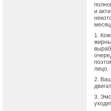
полно
и акт
некот
месяц
1. Ко
жирны
выраб
очере
поэто
лицо.
2. Ва
двига
3. Эм
уходят