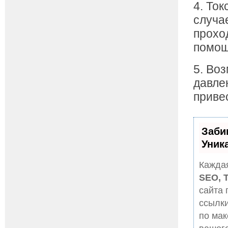
4. Ток
случа
прохо
помощ
5. Во
давле
приве
Заби
Уник
Каждая
SEO, 
сайта 
ссылки
по ма