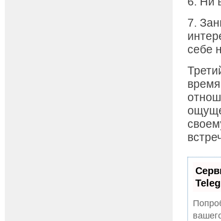
6. Ни
7. За
интер
себе 
Трети
время
отнош
ощуще
своем
встре
Серв
Tele
Попроб
вашего