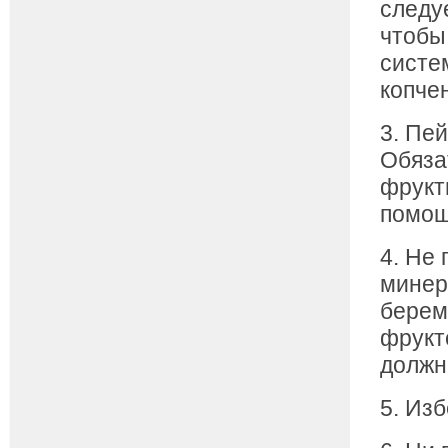
следу
чтобы
систе
копче
3. Пе
Обяза
фрукт
помощ
4. Не
минер
берем
фрукт
должн
5. Из