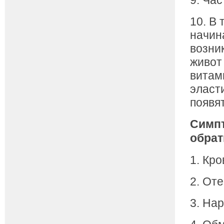
9. Ча
10. В
начина
возни
живот
витам
эласт
появят
Симпт
обрат
1. Кр
2. Оте
3. На