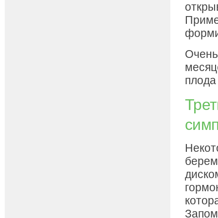
откры
Приме
форми
Очень
месяц
плода
Трет
сим
Некот
берем
диско
гормо
котора
Запом