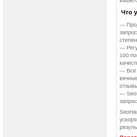
вашего
Что 
— Прод
запрос
степен
— Регу
100 по
качест
— Все
вечные
отзывы
— SeoH
запрос
SeoHa
ускоря
резуль