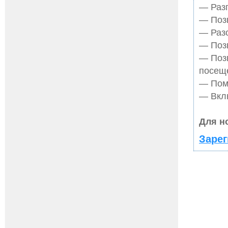
— Разг
— Позв
— Разо
— Позв
— Поз
посещ
— Помо
— Вклю
Для н
Зарег