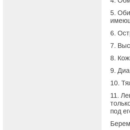
4. Об
5. Об
имеющ
6. Ос
7. Вы
8. Ко
9. Ди
10. Т
11. Л
тольк
под е
Берем