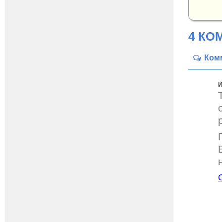
4 КО
Ком
И