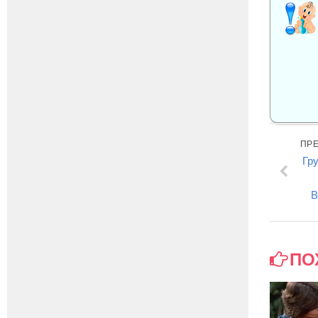
ПР
Гр
В
ПО