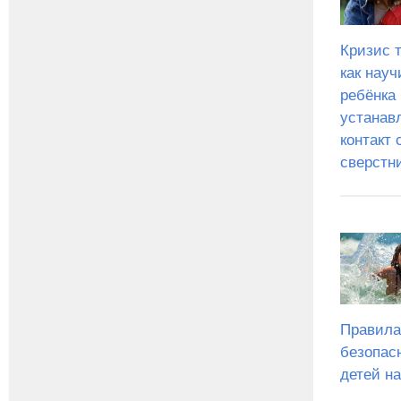
Кризис т
как науч
ребёнка
устанав
контакт 
сверстн
Правила
безопас
детей на