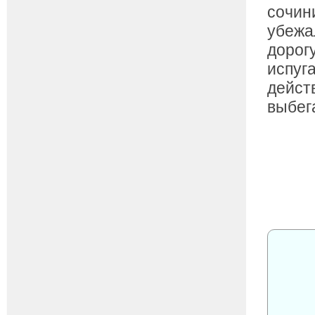
сочин
убежа
дорог
испуг
дейст
выбег