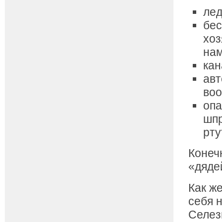
лед
бес
хоз
нам
кан
авт
воо
опа
шп
рту
Конеч
«дядей
Как ж
себя 
Селез