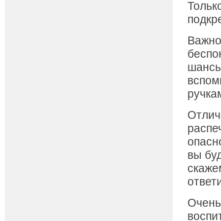
Тольк
подкр
Важно
беспок
шансы
вспомн
ручка
Отлич
распе
опасно
вы бу
скаже
ответи
Очень
воспи