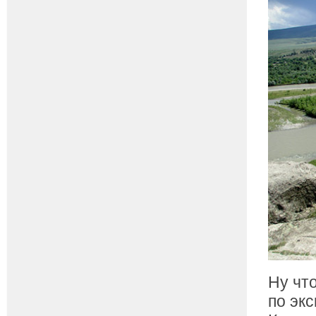
Ну чт
по эк