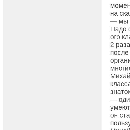
момен
на ск
— мы 
Надо с
ого к
2 раза
после
орган
многи
Михай
класс
знато
— оди
умеют
он ст
польз