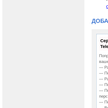
ДОБА
Сер
Tel
Попр
ваше
— Ра
— По
— Ра
— По
— По
перс
— По
— Вк