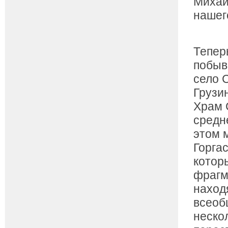
Михай
нашег
Тепер
побыв
село 
Грузи
Храм 
средн
этом м
Горга
котор
фрагм
наход
всеоб
неско