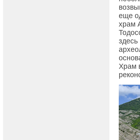
возвы
еще о
храм 
Тодос
здесь 
архео
основ
Храм 
рекон