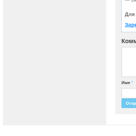
Для
Зар
Ком
Имя
*