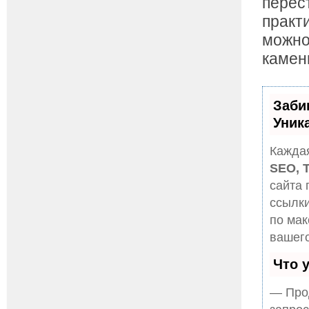
перес
практ
можно
камен
Заби
Уник
Каждая
SEO, 
сайта 
ссылки
по ма
вашего
Что 
— Прод