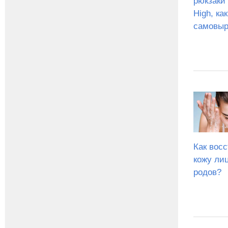
рюкзаки
High, ка
самовыр
Как вос
кожу ли
родов?