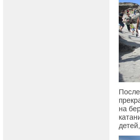
После
прекр
на бе
катан
детей,