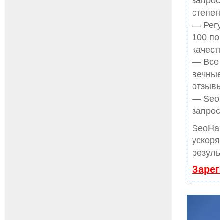
запрос
степен
— Регу
100 по
качест
— Все
вечные
отзывы
— SeoH
запрос
SeoHa
ускоря
резуль
Зарег