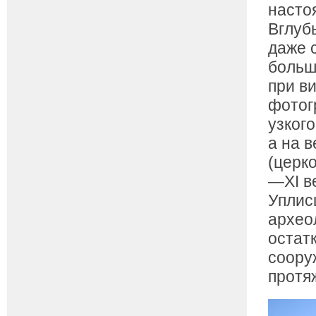
насто
Вглуб
даже 
больш
при в
фотог
узкого
а на 
(церк
—XI в
Уплис
архео
остат
соору
протя