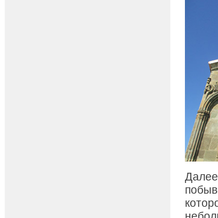
Далее
побыв
котор
небол