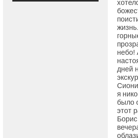
хотел
божес
поист
жизнь
горны
прозр
небо!
насто
дней 
экску
Сиони
я нико
было 
этот 
Борис
вечер
облаз