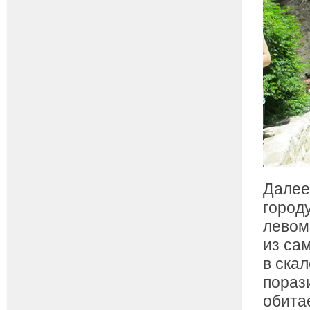
Далее
город
левом
из са
в скал
пораз
обита