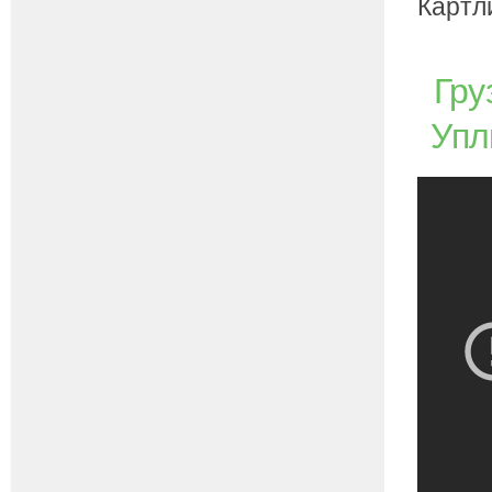
Картл
Гру
Упл