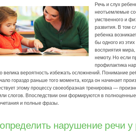
Речь и слух ребен
неотъемлемые со
умственного и фи
развития. В том с
ребенка возникае
бы одного из этих
восприятия мира, 
немоту. Но если 
профилактика нар
то велика вероятность избежать осложнений. Понимание ре
чало гораздо раньше того момента, когда он начинает прои
ствует этому процессу своеобразная тренировка — произ
или слогов. Впоследствии они формируются в полноценные
очетания и полные фразы.
 определить нарушение речи у