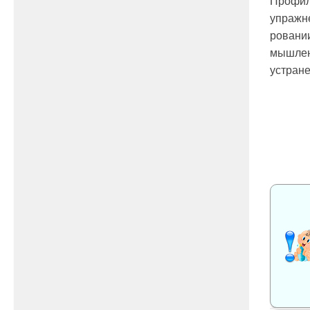
Профил
упражне
ровании
мышлен
устране