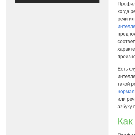
Профила
когда р
речи ил
интелл
предпол
соответ
характе
произн
Есть сл
интелле
такой р
нормал
или реч
азбуку
Как