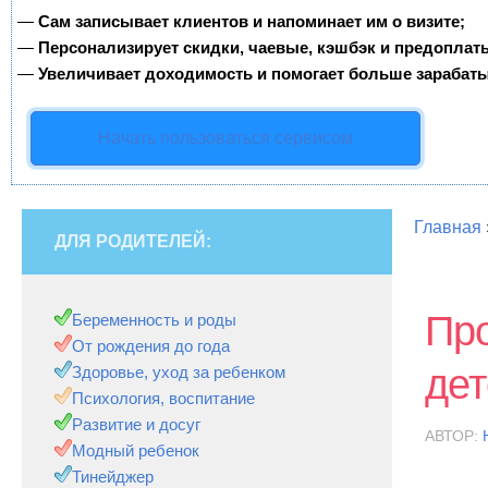
—
Сам записывает клиентов и напоминает им о визите;
—
Персонализирует скидки, чаевые, кэшбэк и предоплат
—
Увеличивает доходимость и помогает больше зарабаты
Начать пользоваться сервисом
Главная
ДЛЯ РОДИТЕЛЕЙ:
Про
Беременность и роды
От рождения до года
дет
Здоровье, уход за ребенком
Психология, воспитание
Развитие и досуг
АВТОР:
Модный ребенок
Тинейджер