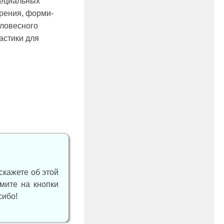
пециальных
арения, форми­
словесного
астики для
скажете об этой
жмите на кнопки
сибо!