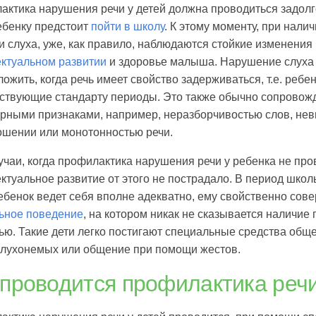
ктика нарушения речи у детей должна проводиться задолго
ебенку предстоит
пойти в школу
. К этому моменту, при нали
и слуха, уже, как правило, наблюдаются стойкие изменения
ектуальном развитии
и здоровье малыша. Нарушение слуха 
ожить, когда речь имеет свойство задерживаться, т.е. ребен
ствующие стандарту периоды. Это также обычно сопровожд
рными признаками, например, неразборчивостью слов, нев
ошении или монотонностью речи.
учаи, когда профилактика нарушения речи у ребенка не про
ктуальное развитие от этого не пострадало. В период школ
ебенок ведет себя вполне адекватно, ему свойственно сов
ьное поведение
, на котором никак не сказывается наличие
ью. Такие дети легко постигают специальные средства общ
 глухонемых или общение при помощи жестов.
 проводится профилактика речи