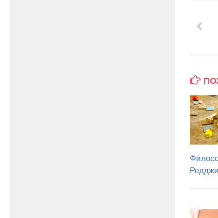
ПО
Филосо
Реддж