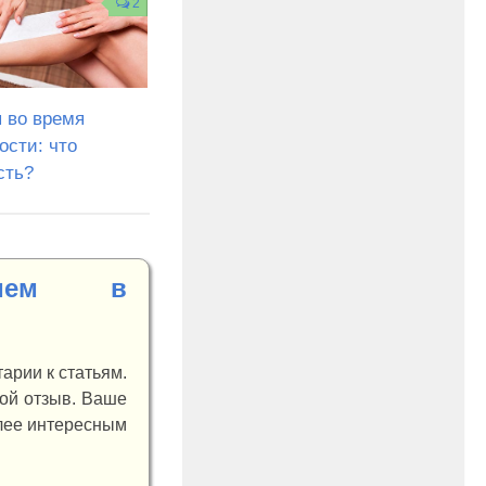
2
 во время
ости: что
сть?
нием в
арии к статьям.
вой отзыв. Ваше
олее интересным