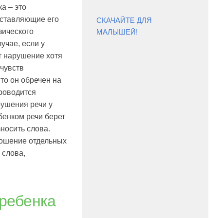
ка – это
ставляющие его
СКАЧАЙТЕ ДЛЯ
зического
МАЛЫШЕЙ!
лучае, если у
т нарушение хотя
 чувств
то он обречен на
проводится
ушения речи у
бенком речи берет
зносить слова.
ношение отдельных
 слова,
 ребенка