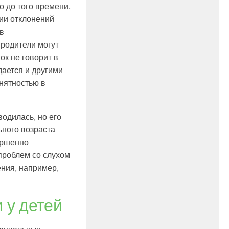
 до того времени,
чии отклонений
 в
родители могут
ок не говорит в
ается и другими
нятностью в
водилась, но его
ьного возраста
ершенно
 проблем со слухом
ения, например,
 у детей