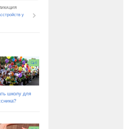
ЛИКАЦИЯ
сстройств у
6
ать школу для
ссника?