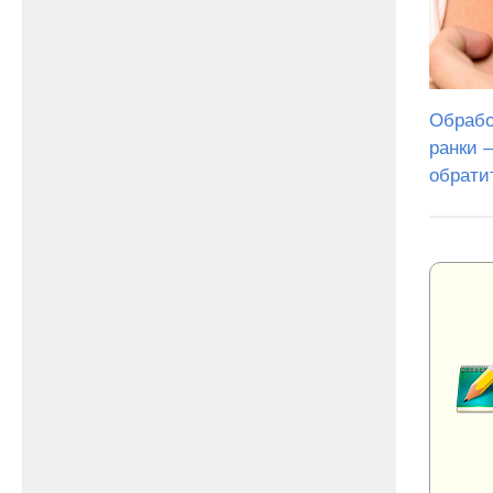
Обрабо
ранки 
обрати