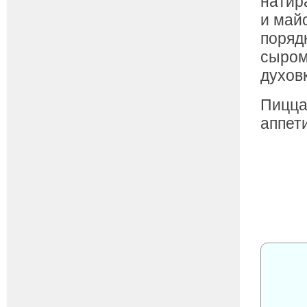
натир
и май
поряд
сыром
духовк
Пицца
аппет