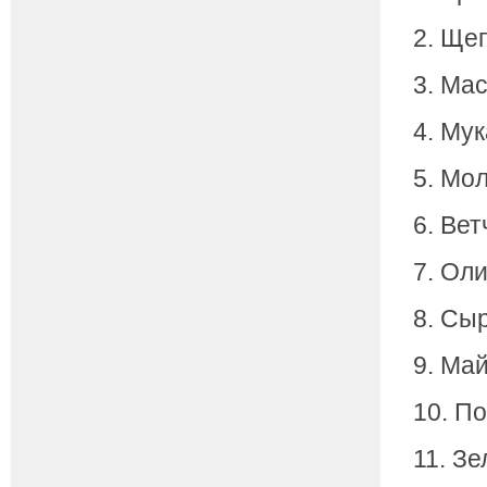
2. Ще
3. Мас
4. Мук
5. Мол
6. Вет
7. Оли
8. Сыр
9. Май
10. По
11. Зе