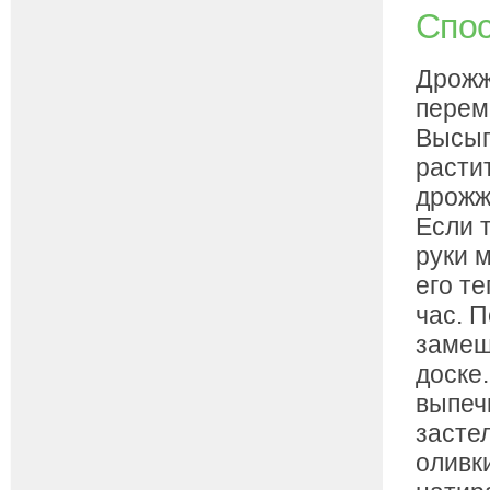
Спос
Дрожж
перем
Высып
расти
дрожж
Если 
руки 
его т
час. П
замеш
доске
выпеч
засте
оливк