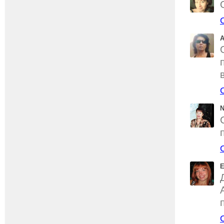
А
N
E