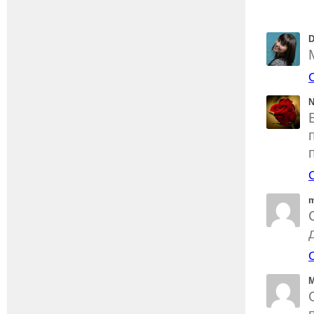
D
N
m