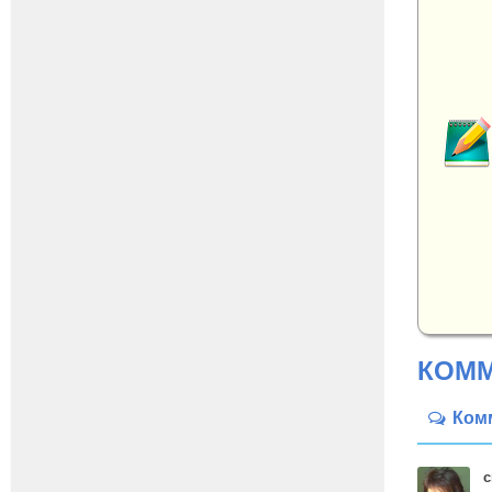
КОММ
Ком
с