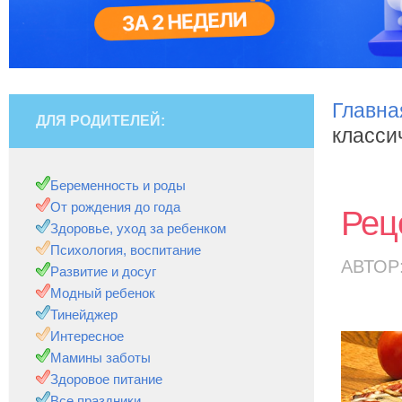
Главна
ДЛЯ РОДИТЕЛЕЙ:
класси
Беременность и роды
От рождения до года
Рец
Здоровье, уход за ребенком
Психология, воспитание
АВТОР
Развитие и досуг
Модный ребенок
Тинейджер
Интересное
Мамины заботы
Здоровое питание
Все праздники