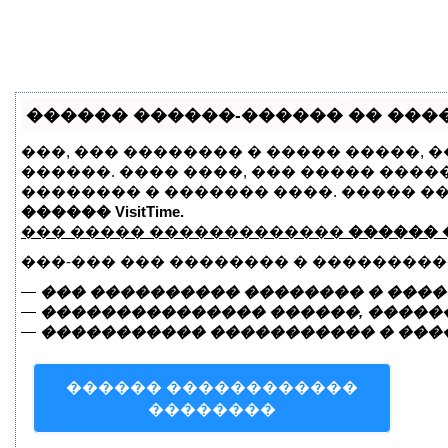
������ ������-������ �� �����
���, ��� �������� � ����� �����, 
������. ���� ����, ��� ����� ����
�������� � ������� ����. ����� �
������ VisitTime.
��� ����� �������������
������ 
���-��� ��� �������� � ���������
—
��� ���������� �������� � ����
—
��������������� ������, ������
—
����������� ����������� � ���
������ ������������
��������