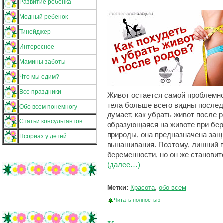
Развитие ребенка
Модный ребенок
Тинейджер
Интересное
Мамины заботы
Что мы едим?
Все праздники
Живот остается самой проблемной
тела больше всего видны послед
Обо всем понемногу
думает, как убрать живот после 
Статьи консультантов
образующаяся на животе при бе
природы, она предназначена защ
Псориаз у детей
вынашивания. Поэтому, лишний 
беременности, но он же станови
(далее…)
Метки:
Красота
,
обо всем
Читать полностью