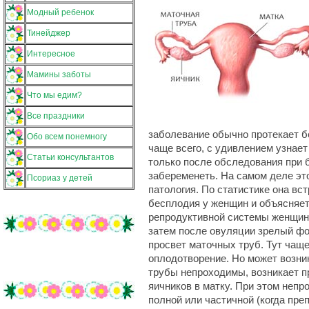
Модный ребенок
Тинейджер
Интересное
Мамины заботы
Что мы едим?
Все праздники
заболевание обычно протекает б
Обо всем понемногу
чаще всего, с удивлением узнает
Статьи консультантов
только после обследования при
забеременеть. На самом деле эт
Псориаз у детей
патология. По статистике она вс
бесплодия у женщин и объясняе
репродуктивной системы женщины
затем после овуляции зрелый фо
просвет маточных труб. Тут чаще
оплодотворение. Но может возни
трубы непроходимы, возникает пр
яичников в матку. При этом неп
полной или частичной (когда пре