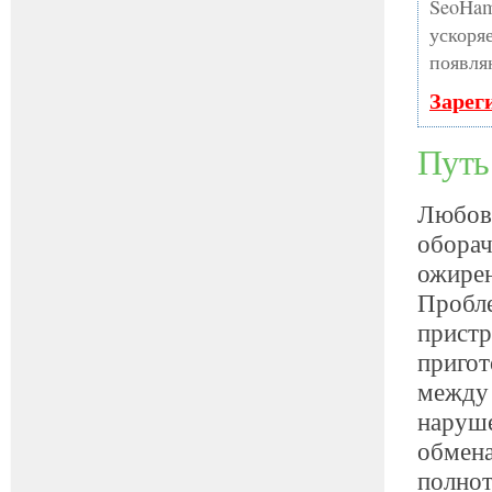
SeoHam
ускоря
появля
Зарег
Путь
Любовь
оборач
ожирен
Пробле
пристр
пригот
между 
наруше
обмена
полнот