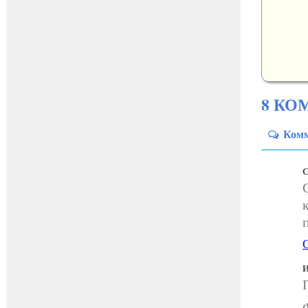
8 КО
Ком
С
И