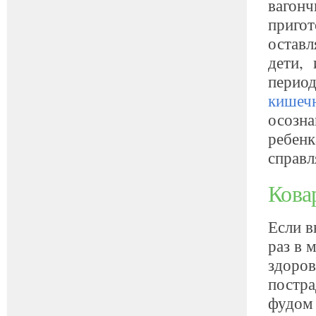
вагонч
пригот
оставл
дети, 
период
кишечн
осозна
ребенк
справл
Кова
Если в
раз в 
здоров
постра
фудом 