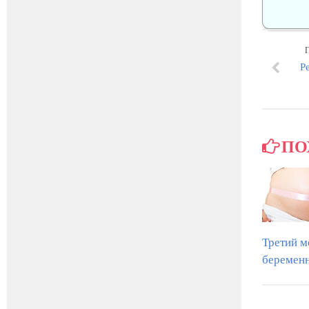
Р
ПО
Третий м
беремен