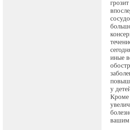
грозит
впосле
сосудо
большо
консер
течени
сегодн
иные в
обост
заболе
повыше
у дете
Кроме 
увелич
болезн
вашим