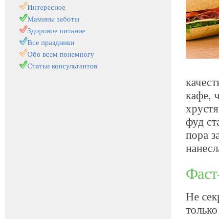
Интересное
Мамины заботы
Здоровое питание
Все праздники
Обо всем понемногу
Статьи консультантов
качест
кафе, 
хрустя
фуд ст
пора з
нанесл
Фаст
Не сек
только