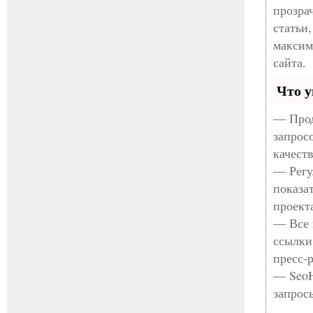
прозра
статьи
максим
сайта.
Что у
— Прод
запрос
качест
— Регу
показа
проект
— Все 
ссылки
пресс-
— SeoH
запрос