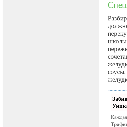
Спеш
Разбир
должны
переку
школьн
переже
сочета
желудк
соусы,
желудк
Заби
Уник
Каждая
Трафи