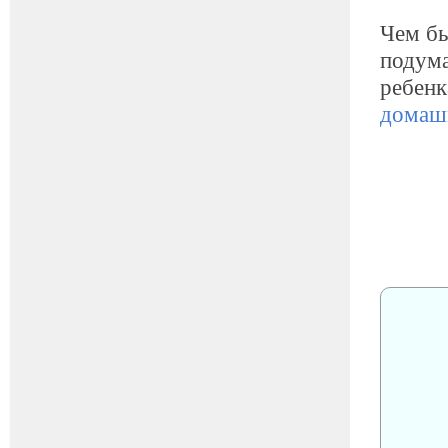
Чем бы
подума
ребенк
домаш