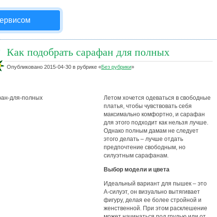
сервисом
Как подобрать сарафан для полных
Опубликовано
2015-04-30
в рубрике
«
Без рубрики
»
Летом хочется одеваться в свободные
платья, чтобы чувствовать себя
максимально комфортно, и сарафан
для этого подходит как нельзя лучше.
Однако полным дамам не следует
этого делать – лучше отдать
предпочтение свободным, но
силуэтным сарафанам.
Выбор модели и цвета
Идеальный вариант для пышек – это
А-силуэт, он визуально вытягивает
фигуру, делая ее более стройной и
женственной. При этом расклешение
может начинаться под грудью или от