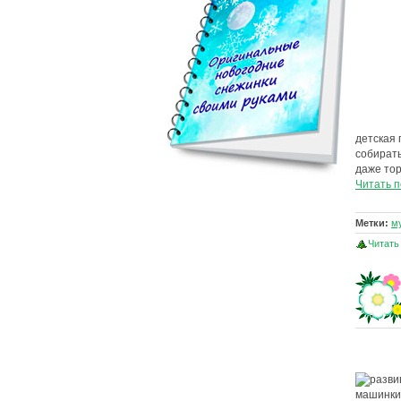
детская 
собирать
даже тор
Читать 
Метки:
м
Читать