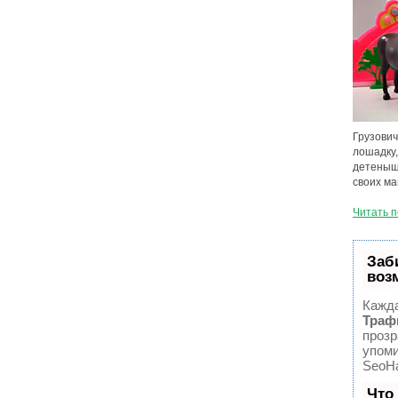
Грузович
лошадку,
детеныша
своих ма
Читать 
Заб
воз
Кажда
Траф
прозр
упоми
SeoHa
Что