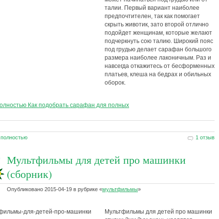
талии. Первый вариант наиболее
предпочтителен, так как помогает
скрыть животик, зато второй отлично
подойдет женщинам, которые желают
подчеркнуть сою талию. Широкий пояс
под грудью делает сарафан большого
размера наиболее лаконичным. Раз и
навсегда откажитесь от бесформенных
платьев, клеша на бедрах и обильных
оборок.
полностью Как подобрать сарафан для полных
 полностью
1 отзыв
Мультфильмы для детей про машинки
(сборник)
Опубликовано
2015-04-19
в рубрике
«
мультфильмы
»
Мультфильмы для детей про машинки