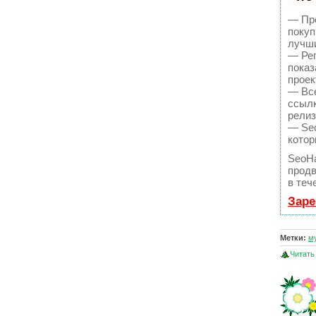
— Про
покуп
лучши
— Рег
показ
проек
— Все
ссылк
релиз
— Seo
котор
SeoH
продв
в теч
Заре
Метки:
м
Читать