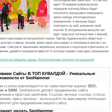
Логопедические занятия». Что же нас
ждет? В каждом новом выпуске
передачи логопед Маша будет
объяснять малышам и показывать
какое-нибудь логопедическое
упражнение. А малыши будут
повторять за ней, упражняя свой
язычок. В сегодняшнем выпуске нас
ждет чудесное путешествие с Машей,
ком и куколками по волшебной стране. Там мы будем изучать животных —
 козочку и свинку, узнаем, какие звуки они издают и поиграем в прятки с их
ми. Смотрите, маленькие жеребенок, козленок и поросенок спрятались от
мочек, давайте поищем их вместе! А логопед покажет нам одно упражнение.
полностью Машины сказки. Логопедические занятия для малышей
иваем Сайты В ТОП КУВАЛДОЙ - Уникальные
можности от SeoHammer
я ссылка анализируется по трем пакетам оценки:
SEO,
ик и SMM.
SeoHammer делает продвижение сайта
ачным и простым занятием. Ссылки, вечные ссылки, статьи,
нания, пресс-релизы - используйте по максимуму потенциал
mmer для продвижения вашего сайта.
 умеет делать SeoHammer