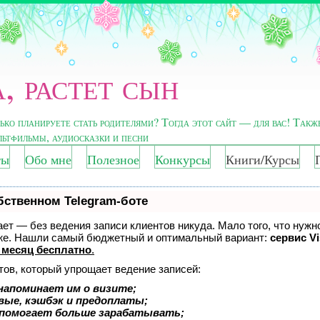
, растет сын
лько планируете стать родителями? Тогда этот сайт — для вас! Такж
ультфильмы, аудиосказки и песни
ты
Обо мне
Полезное
Конкурсы
Книги/Курсы
бственном Telegram-боте
нает — без ведения записи клиентов никуда. Мало того, что нужн
оже. Нашли самый бюджетный и оптимальный вариант:
сервис Vi
 месяц бесплатно
.
тов, который упрощает ведение записей:
напоминает им о визите;
вые, кэшбэк и предоплаты;
 помогает больше зарабатывать;