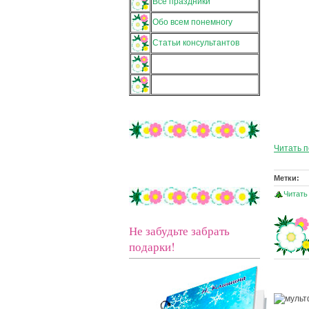
Все праздники
Обо всем понемногу
Статьи консультантов
Читать 
Метки:
Читать
Не забудьте забрать
подарки!