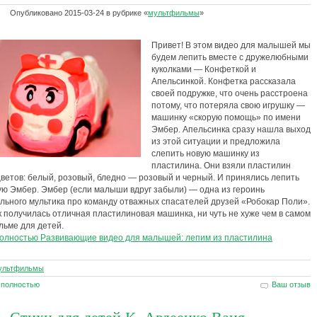
Опубликовано
2015-03-24
в рубрике
«
мультфильмы
»
Привет! В этом видео для малышей мы
будем лепить вместе с дружелюбными
куколками — Конфеткой и
Апельсинкой. Конфетка рассказала
своей подружке, что очень расстроена
потому, что потеряла свою игрушку —
машинку «скорую помощь» по имени
Эмбер. Апельсинка сразу нашла выход
из этой ситуации и предложила
слепить новую машинку из
пластилина. Они взяли пластилин
ветов: белый, розовый, бледно — розовый и черный. И принялись лепить
ю Эмбер. Эмбер (если малыши вдруг забыли) — одна из героинь
льного мультика про команду отважных спасателей друзей «Робокар Поли».
к получилась отличная пластилиновая машинка, ни чуть не хуже чем в самом
льме для детей.
полностью Развивающие видео для малышей: лепим из пластилина
ультфильмы
 полностью
Ваш отзыв
Стихи для детей К. Авдеенко Ваня —