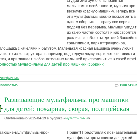
студии Зим Зум очень нравятся
малышам, в особенности, мультик про
веселую красную машинку. Теперь все
эти мультфильмы можно посмотреть в
одном сборнике — сразу все серии
подряд без перерыва. Малыши увидят
из каких частей состоят и как строятся
различные объекты: детский бассейн с
трамплином, парк аттракционов,
площадка с качелями и батутом. Маленькая красная машинка очень любит
 что-то из конструктора, например, подводную лодку, вертолет, снеговика и
тик, и приглашает любознательных малышей присоединиться к своей игре!
полностью Мультфильмы для детей про машинки (сборник)
ультфильмы
 полностью
Ваш отзыв
Развивающие мультфильмы про машинки
для детей: пожарная, скорая, полицейская
Опубликовано
2015-04-19
в рубрике
«
мультфильмы
»
Привет! Представляю познавательный
мультфильм про машинки для детей.