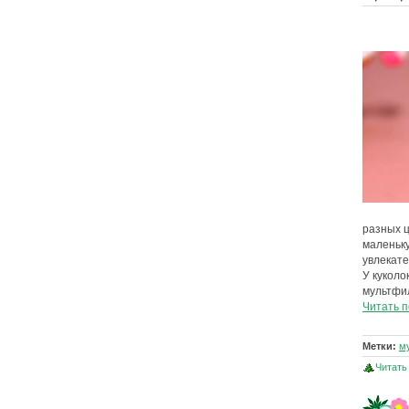
разных ц
маленьку
увлекате
У куколо
мультфи
Читать 
Метки:
м
Читать