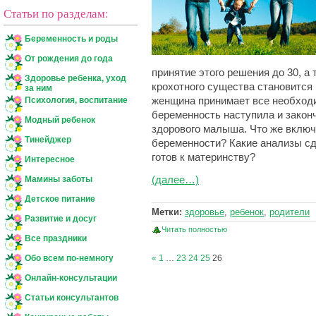
Статьи по разделам:
Беременность и роды
От рождения до года
принятие этого решения до 30, а 
Здоровье ребенка, уход
крохотного существа становится
за ним
Психология, воспитание
женщина принимает все необход
беременность наступила и зако
Модный ребенок
здорового малыша. Что же включ
Тинейджер
беременности? Какие анализы сд
готов к материнству?
Интересное
Мамины заботы
(далее…)
Детское питание
Метки:
здоровье
,
ребенок
,
родители
Развитие и досуг
Читать полностью
Все праздники
Обо всем по-немногу
«
1
…
23
24
25
26
Онлайн-консультации
Статьи консультантов