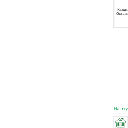
Кажды
Оставь
На эт