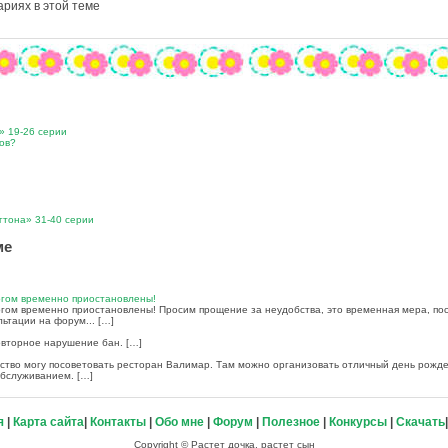
риях в этой теме
» 19-26 серии
дов?
гтона» 31-40 серии
ме
огом временно приостановлены!
ом временно приостановлены! Просим прощение за неудобства, это временная мера, поск
ьтации на форум... […]
овторное нарушение бан. […]
ство могу посоветовать ресторан Валимар. Там можно организовать отличный день рожде
обслуживанием. […]
я
|
Карта сайта
|
Контакты
|
Обо мне
|
Форум
|
Полезное
|
Конкурсы
|
Скачать
Copyright © Растет дочка, растет сын