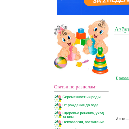
Азбу
Пригла
Статьи по разделам:
Беременность и роды
От рождения до года
Здоровье ребенка, уход
за ним
А это 
Психология, воспитание