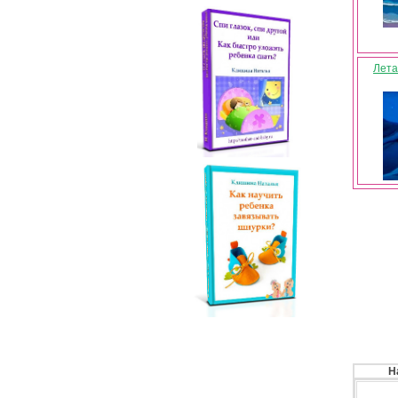
Лета
Н