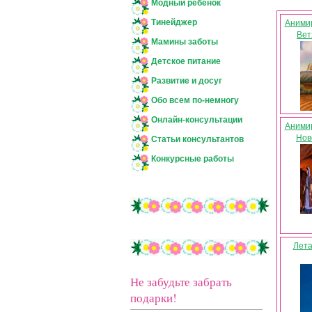
Модный ребенок
Тинейджер
Аними
Вет
Мамины заботы
Детское питание
Развитие и досуг
Обо всем по-немногу
Онлайн-консультации
Аними
Нов
Статьи консультантов
Конкурсные работы
Лета
Не забудьте забрать
подарки!