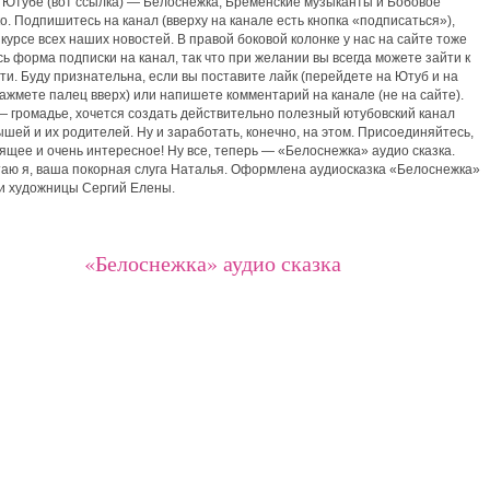
 Ютубе (вот ссылка) — Белоснежка, Бременские музыканты и Бобовое
. Подпишитесь на канал (вверху на канале есть кнопка «подписаться»),
 курсе всех наших новостей. В правой боковой колонке у нас на сайте тоже
ь форма подписки на канал, так что при желании вы всегда можете зайти к
сти. Буду признательна, если вы поставите лайк (перейдете на Ютуб и на
ажмете палец вверх) или напишете комментарий на канале (не на сайте).
 громадье, хочется создать действительно полезный ютубовский канал
шей и их родителей. Ну и заработать, конечно, на этом. Присоединяйтесь,
ящее и очень интересное! Ну все, теперь — «Белоснежка» аудио сказка.
таю я, ваша покорная слуга Наталья. Оформлена аудиосказка «Белоснежка»
и художницы Сергий Елены.
«Белоснежка» аудио сказка