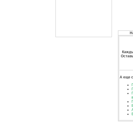
Н
Кажды
Оставь
А еще 