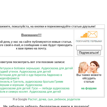
ажмите, пожалуйста, на кнопки и порекомендуйте статью друзьям!
Внимание!!!
й день у нас на сайте публикуются новые статьи.
те свой e-mail, и сообщение о них будет приходить
к вам прямо на почту.
советуем посмотреть вот эти похожие записи:
Петушок и бобовое зернышко. Аудиосказка для детей
Гадкий утенок. Аудиосказка для детей
Потешки для детей о еде Кирилла Авдеенко в
Вы также можете
видеоформате
обсудить
Гензель и Гретель, аудиосказка братьев Гримм
статью
Вершки и корешки. Аудиосказка
Аудиосказки для детей: Гуси — лебеди аудиосказка
на форуме
Волк и семеро козлят. Аудиосказка для детей
Я в Google
Растет, дочка, сын, ребенок, родители
Не забудьте забрать бесплатные книги в подарок!