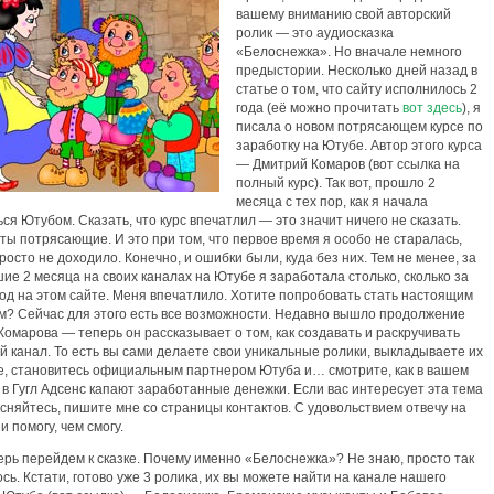
вашему вниманию свой авторский
ролик — это аудиосказка
«Белоснежка». Но вначале немного
предыстории. Несколько дней назад в
статье о том, что сайту исполнилось 2
года (её можно прочитать
вот здесь
), я
писала о новом потрясающем курсе по
заработку на Ютубе. Автор этого курса
— Дмитрий Комаров (вот ссылка на
полный курс). Так вот, прошло 2
месяца с тех пор, как я начала
ся Ютубом. Сказать, что курс впечатлил — это значит ничего не сказать.
ты потрясающие. И это при том, что первое время я особо не старалась,
росто не доходило. Конечно, и ошибки были, куда без них. Тем не менее, за
е 2 месяца на своих каналах на Ютубе я заработала столько, сколько за
од на этом сайте. Меня впечатлило. Хотите попробовать стать настоящим
м? Сейчас для этого есть все возможности. Недавно вышло продолжение
 Комарова — теперь он рассказывает о том, как создавать и раскручивать
й канал. То есть вы сами делаете свои уникальные ролики, выкладываете их
е, становитесь официальным партнером Ютуба и… смотрите, как в вашем
 в Гугл Адсенс капают заработанные денежки. Если вас интересует эта тема
сняйтесь, пишите мне со страницы контактов. С удовольствием отвечу на
и помогу, чем смогу.
ерь перейдем к сказке. Почему именно «Белоснежка»? Не знаю, просто так
сь. Кстати, готово уже 3 ролика, их вы можете найти на канале нашего