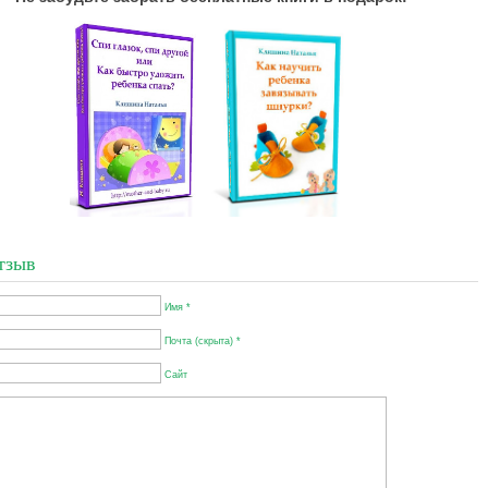
тзыв
Имя *
Почта (скрыта) *
Сайт