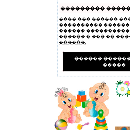
��������� ����
���� ��� ������ ��
���������� �����
������ ���������� 
������ � ��� �� ���
������.
������ �����
�����