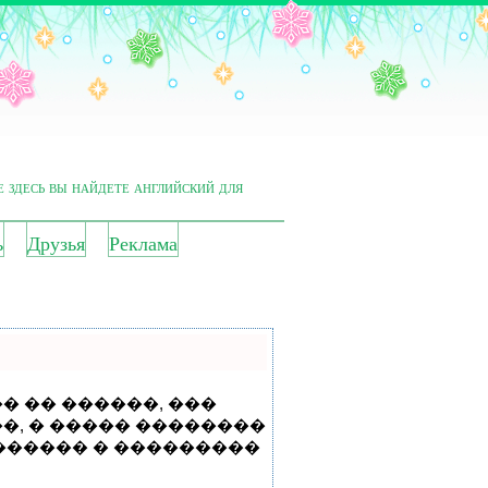
е здесь вы найдете английский для
ь
Друзья
Реклама
� �� ������, ���
�, � ����� ��������
������ � ���������