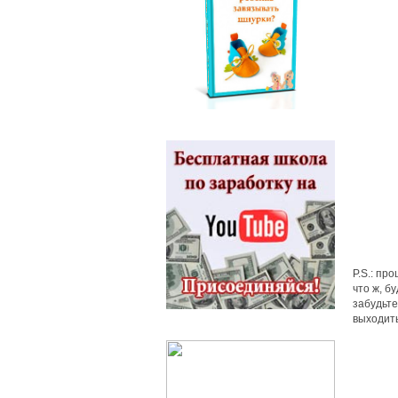
P.S.: пр
что ж, б
забудьте
выходить