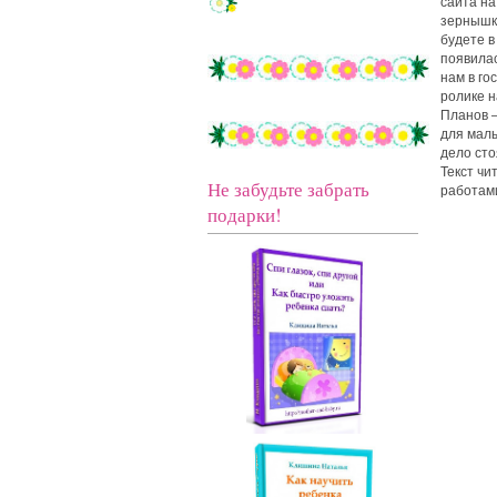
сайта на
зернышко
будете в
появилас
нам в го
ролике н
Планов —
для малы
дело сто
Текст чи
Не забудьте забрать
работам
подарки!