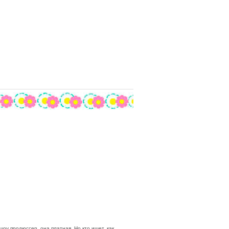
оу продюссер, она платная. Но кто ищет, как