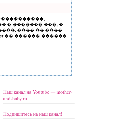
�����������,
� � ������� ���, �
���. ���� �� ����
er
�� ������
������
Наш канал на Youtube — mother-
and-baby.ru
Подпишитесь на наш канал!