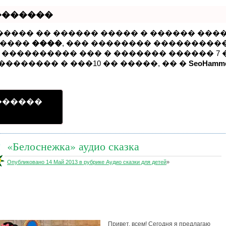
�������
����� �� ������ ����� � ������ ���
�����
����
, ��� �������� ����������
���������� ��� � ������� ������ 7 �
�������� � ���10 �� �����, �� �
SeoHamm
������
«Белоснежка» аудио сказка
Опубликовано 14 Май 2013 в рубрике
Аудио сказки для детей
»
Привет, всем! Сегодня я предлагаю