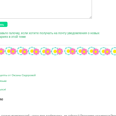
авьте галочку, если хотите получать на почту уведомления о новых
риях в этой теме
Рецепты от Оксаны Сидоровой
языке
ылся!
ме
столько возможностей - глаза пока разбежались, не собрать)) Программа называется Прош