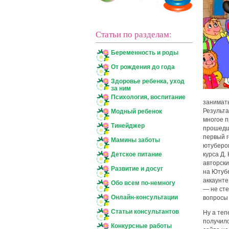
Статьи по разделам:
Беременность и роды
От рождения до года
Здоровье ребенка, уход
за ним
Психология, воспитание
занимать
Результа
Модный ребенок
многое п
Тинейджер
прошедши
первый г
Мамины заботы
ютуберо
Детское питание
курса Д.
авторски
Развитие и досуг
на Ютуб
аккаунте
Обо всем по-немногу
— не сте
Онлайн-консультации
вопросы 
Статьи консультантов
Ну а теп
получило
Конкурсные работы