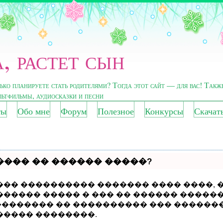
, растет сын
лько планируете стать родителями? Тогда этот сайт — для вас! Такж
ультфильмы, аудиосказки и песни
ты
Обо мне
Форум
Полезное
Конкурсы
Скачат
���� �� ������ �����?
��� ���������� ������� ���� ����, �
����� ����� � ��� �� ������ ������
�������� �� ���������� ��� ������
����� ��������.