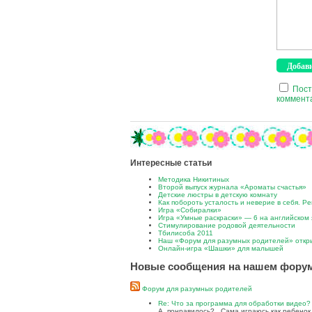
Пост
коммента
Интересные статьи
Методика Никитиных
Второй выпуск журнала «Ароматы счастья»
Детские люстры в детскую комнату
Как побороть усталость и неверие в себя. 
Игра «Собиралки»
Игра «Умные раскраски» — 6 на английском 
Стимулирование родовой деятельности
Тбилисоба 2011
Наш «Форум для разумных родителей» откр
Онлайн-игра «Шашки» для малышей
Новые сообщения на нашем фору
Форум для разумных родителей
Re: Что за программа для обработки видео?
А, понравилось? Сама играюсь как ребенок, 