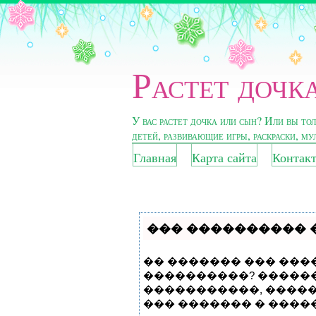
Растет дочка
У вас растет дочка или сын? Или вы то
детей, развивающие игры, раскраски, м
Главная
Карта сайта
Контак
��� ���������� 
�� ������� ��� ���
����������? ������
�����������, ����
��� ������� � ����