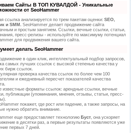
иваем Сайты В ТОП КУВАЛДОЙ - Уникальные
можности от SeoHammer
я ссылка анализируется по трем пакетам оценки:
SEO,
ик и SMM.
SeoHammer делает продвижение сайта
ачным и простым занятием. Ссылки, вечные ссылки, статьи,
нания, пресс-релизы - используйте по максимуму потенциал
mmer для продвижения вашего сайта.
 умеет делать SeoHammer
движение в один клик, интеллектуальный подбор запросов,
ка самых лучших ссылок с высокой степенью качества у
х бирж ссылок.
улярная проверка качества ссылок по более чем 100
ателям и ежедневный пересчет показателей качества
та.
 известные форматы ссылок: арендные ссылки, вечные
и, публикации (упоминания, мнения, отзывы, статьи, пресс-
ы).
Hammer покажет, где рост или падение, а также запросы, на
ые нужно обратить внимание.
ammer еще предоставляет технологию
Буст
, она ускоряет
ижение в десятки раз, а первые результаты появляются уже
ение первых 7 дней.