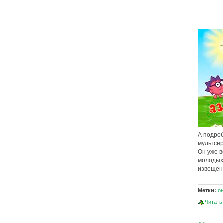
А подро
мультсер
Он уже в
молодых 
извещени
Метки:
о
Читать