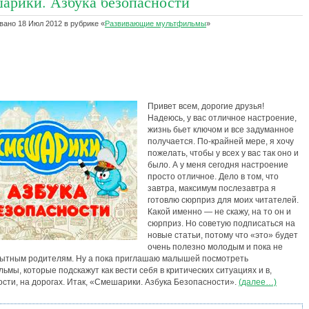
арики. Азбука безопасности
ано 18 Июл 2012 в рубрике «
Развивающие мультфильмы
»
Привет всем, дорогие друзья!
Надеюсь, у вас отличное настроение,
жизнь бьет ключом и все задуманное
получается. По-крайней мере, я хочу
пожелать, чтобы у всех у вас так оно и
было. А у меня сегодня настроение
просто отличное. Дело в том, что
завтра, максимум послезавтра я
готовлю сюрприз для моих читателей.
Какой именно — не скажу, на то он и
сюрприз. Но советую подписаться на
новые статьи, потому что «это» будет
очень полезно молодым и пока не
пытным родителям. Ну а пока приглашаю малышей посмотреть
ьмы, которые подскажут как вести себя в критических ситуациях и в,
сти, на дорогах. Итак, «Смешарики. Азбука Безопасности».
(далее…)