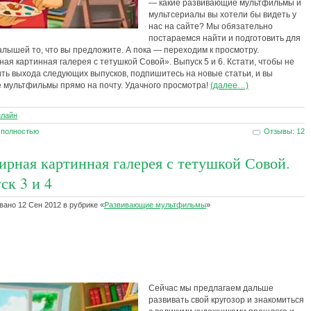
— какие развивающие мультфильмы и
мультсериалы вы хотели бы видеть у
нас на сайте? Мы обязательно
постараемся найти и подготовить для
лышей то, что вы предложите. А пока — переходим к просмотру.
ая картинная галерея с тетушкой Совой». Выпуск 5 и 6. Кстати, чтобы не
ть выхода следующих выпусков, подпишитесь на новые статьи, и вы
 мультфильмы прямо на почту. Удачного просмотра!
(далее…)
нлайн
 полностью
Отзывы: 12
ирная картинная галерея с тетушкой Совой.
ск 3 и 4
ано 12 Сен 2012 в рубрике «
Развивающие мультфильмы
»
Сейчас мы предлагаем дальше
развивать свой кругозор и знакомиться