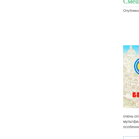
Смеш
Опубликов
очень о
мультфил
особенно