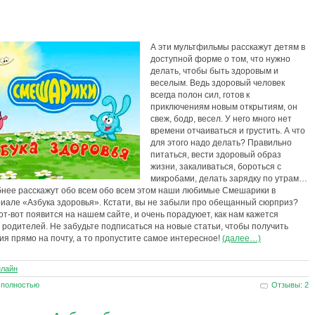
А эти мультфильмы расскажут детям в
доступной форме о том, что нужно
делать, чтобы быть здоровым и
веселым. Ведь здоровый человек
всегда полон сил, готов к
приключениям новым открытиям, он
свеж, бодр, весел. У него много нет
времени отчаиваться и грустить. А что
для этого надо делать? Правильно
питаться, вести здоровый образ
жизни, закаливаться, бороться с
микробами, делать зарядку по утрам…
бнее расскажут обо всем обо всем этом наши любимые Смешарики в
иале «Азбука здоровья». Кстати, вы не забыли про обещанный сюрприз?
от-вот появится на нашем сайте, и очень порадуюет, как нам кажется
родителей. Не забудьте подписаться на новые статьи, чтобы получить
я прямо на почту, а то пропустите самое интересное!
(далее…)
нлайн
 полностью
Отзывы: 2