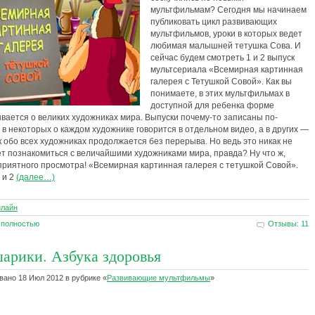
мультфильмам? Сегодня мы начинаем
публиковать цикл развивающих
мультфильмов, уроки в которых ведет
любимая малышней тетушка Сова. И
сейчас будем смотреть 1 и 2 выпуск
мультсериала «Всемирная картинная
галерея с Тетушкой Совой». Как вы
понимаете, в этих мультфильмах в
доступной для ребенка форме
вается о великих художниках мира. Выпуски почему-то записаны по-
 в некоторых о каждом художнике говорится в отдельном видео, а в других —
к обо всех художниках продолжается без перерыва. Но ведь это никак не
 познакомиться с величайшими художниками мира, правда? Ну что ж,
риятного просмотра! «Всемирная картинная галерея с тетушкой Совой».
 и 2
(далее…)
нлайн
 полностью
Отзывы: 11
арики. Азбука здоровья
ано 18 Июл 2012 в рубрике «
Развивающие мультфильмы
»