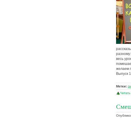
рассказы
разному:
весь уро
помешает
желаем п
Выпуск 1
Метки:
о
Читать
Смеш
Опубликов