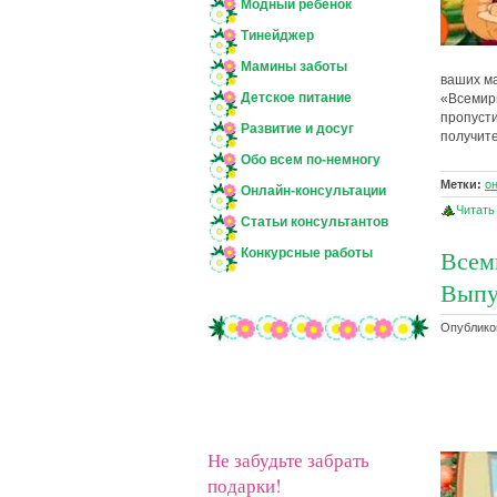
Модный ребенок
Тинейджер
Мамины заботы
ваших ма
Детское питание
«Всемирн
пропусти
Развитие и досуг
получите
Обо всем по-немногу
Метки:
о
Онлайн-консультации
Читать
Статьи консультантов
Всем
Конкурсные работы
Выпу
Опубликов
Не забудьте забрать
подарки!