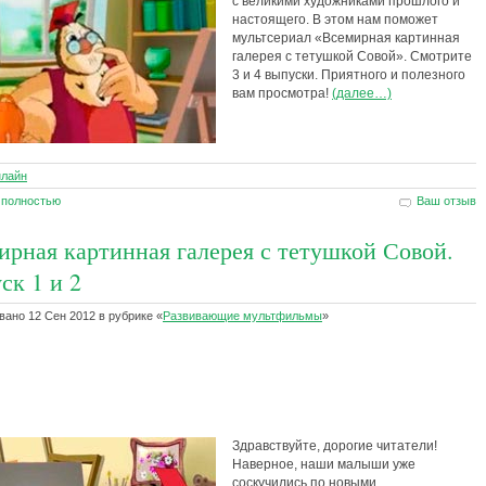
с великими художниками прошлого и
настоящего. В этом нам поможет
мультсериал «Всемирная картинная
галерея с тетушкой Совой». Смотрите
3 и 4 выпуски. Приятного и полезного
вам просмотра!
(далее…)
нлайн
 полностью
Ваш отзыв
ирная картинная галерея с тетушкой Совой.
ск 1 и 2
ано 12 Сен 2012 в рубрике «
Развивающие мультфильмы
»
Здравствуйте, дорогие читатели!
Наверное, наши малыши уже
соскучились по новыми