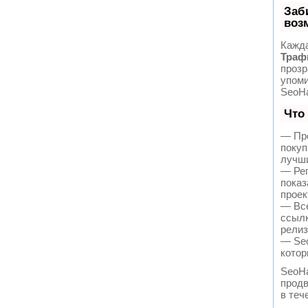
Заб
воз
Кажда
Траф
прозр
упоми
SeoHa
Что
— Про
покуп
лучши
— Рег
показ
проек
— Все
ссылк
релиз
— Seo
котор
SeoH
продв
в теч