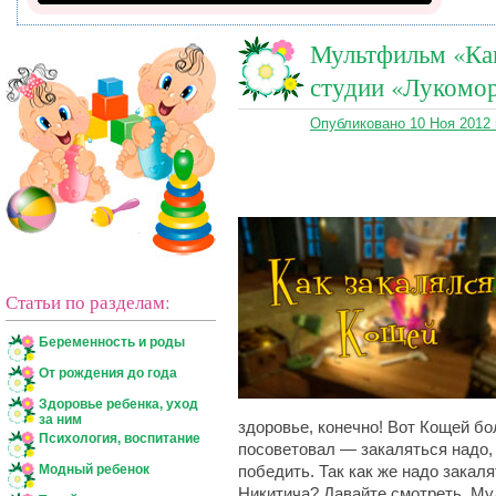
Мультфильм «Как
студии «Лукомор
Опубликовано 10 Ноя 2012
Статьи по разделам:
Беременность и роды
От рождения до года
Здоровье ребенка, уход
за ним
здоровье, конечно! Вот Кощей б
Психология, воспитание
посоветовал — закаляться надо,
Модный ребенок
победить. Так как же надо закал
Никитича? Давайте смотреть. Му