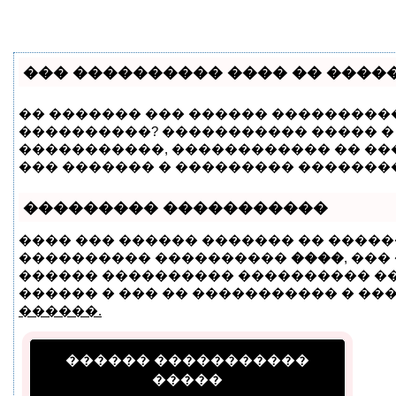
��� ���������� ���� �� ����
�� ������� ��� ������ ���������� 
����������? ����������� ����� � 
�����������, ������������ �� ��
��� ������� � ��������� ��������
��������� �����������
���� ��� ������ ������� �� �����
���������� ����������
����
, ��
������ ���������� ���������� ���
������ � ��� �� ����������� � ���1
������.
������ �����������
�����