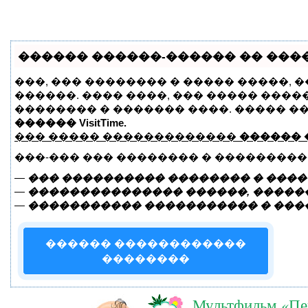
������ ������-������ �� �����
���, ��� �������� � ����� �����, 
������. ���� ����, ��� ����� ����
�������� � ������� ����. ����� �
������ VisitTime.
��� ����� �������������
������ 
���-��� ��� �������� � ���������
—
��� ���������� �������� � ����
—
��������������� ������, ������
—
����������� ����������� � ���
������ ������������
��������
Мультфильм «Пе