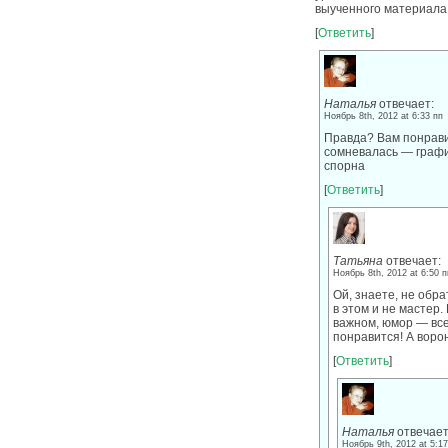
выученного материала!
[
Ответить
]
Наталья
отвечает:
Ноябрь 8th, 2012 at 6:33 пп
Правда? Вам понрави
сомневалась — график
спорна
[
Ответить
]
Татьяна
отвечает:
Ноябрь 8th, 2012 at 6:50 п
Ой, знаете, не обра
в этом и не мастер.
важном, юмор — все
понравится! А ворон
[
Ответить
]
Наталья
отвечает
Ноябрь 9th, 2012 at 5:17