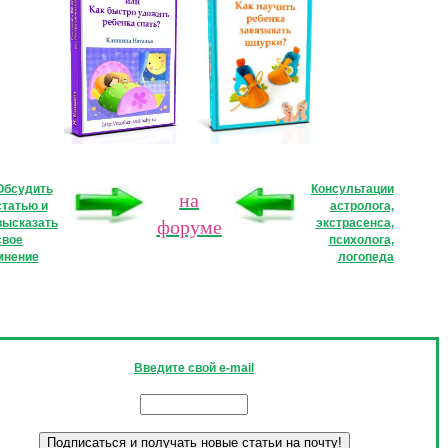
Обсудить
Консультации
на
статью и
астролога,
форуме
высказать
экстрасенса,
свое
психолога,
мнение
логопеда
Введите свой е-mail