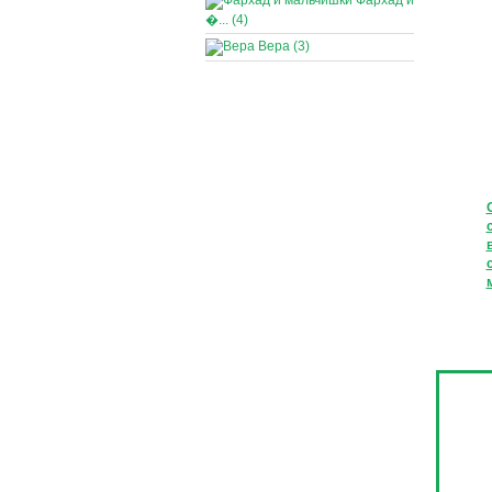
Фархад и
�... (4)
Вера (3)