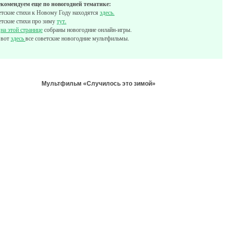
екомендуем еще по новогодней тематике:
етские стихи к Новому Году находятся
здесь.
етские стихи про зиму
тут.
А
на этой странице
собраны новогодние онлайн-игры.
 вот
здесь
все советские новогодние мультфильмы.
Мультфильм «Случилось это зимой»