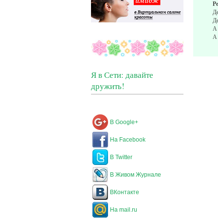
Р
Д
Д
А
Я в Сети: давайте
дружить!
В Google+
На Facebook
В Twitter
В Живом Журнале
ВКонтакте
На mail.ru