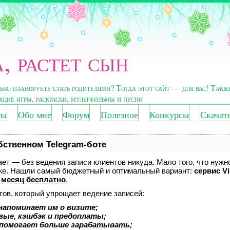
, растет сын
лько планируете стать родителями? Тогда этот сайт — для вас! Такж
ющие игры, раскраски, мультфильмы и песни
ты
Обо мне
Форум
Полезное
Конкурсы
Скачат
бственном Telegram-боте
нает — без ведения записи клиентов никуда. Мало того, что нужн
оже. Нашли самый бюджетный и оптимальный вариант:
сервис Vi
 месяц бесплатно
.
тов, который упрощает ведение записей:
напоминает им о визите;
вые, кэшбэк и предоплаты;
 помогает больше зарабатывать;