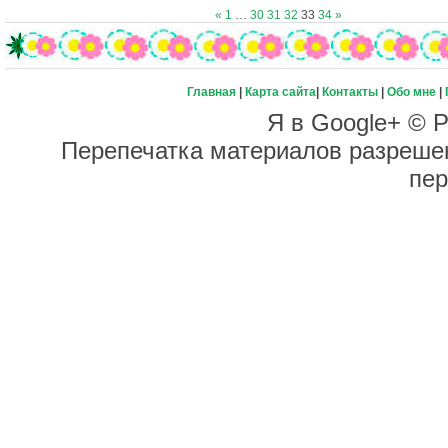
«
1
…
30
31
32
33
34
»
Главная
|
Карта сайта
|
Контакты
|
Обо мне
|
Я в Google+ © Р
Перепечатка материалов разрешен
пер